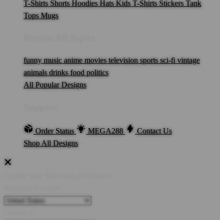
T-Shirts
Shorts
Hoodies
Hats
Kids T-Shirts
Stickers
Tank
Tops
Mugs
Browse All Topics
funny
music
anime
movies
television
sports
sci-fi
vintage
animals
drinks
food
politics
All Popular Designs
Support
Order Status
MEGA288
Contact Us
Shop All Designs
Update Your Browsing Preferences
Shipping Country:
Currency: