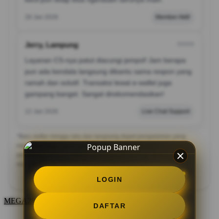
28 Jan 2026
Member Aktif
Jerry, Lampung
?????
Layanan CS-nya patut diacungi jempol! Jam berapa
pun ada kendala langsung dibantu sama respon yang
ramah dan solutif. Transaksi lewat e-wallet juga
gampang banget. Sangat direkomendasikan!
12 Jan 2026
Live Chat Support
*Baru daftar minggu lalu dan langsung dapet pengalaman yang
menyenangkan. Navigasi aplikasinya gampang dipahami buat
pemula kayak saya. Pilihan gamenya banyak dan semuanya
responsif di HP.
LOGIN
MEGA288 - 2026
DAFTAR