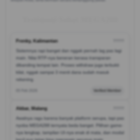
wilayah Anda, serta bermain secara bertanggung jawab.
Testimoni Sobat MEGA288
Frenky, Kalimantan
?????
Sistemnya rapi banget dan nggak pernah lag pas lagi
main. Nilai RTP-nya beneran kerasa transparan
dibanding tempat lain. Proses withdraw juga terbukti
kilat, nggak sampai 3 menit dana sudah masuk
rekening.
05 Feb 2026
Verified Member
Akbar, Malang
?????
Awalnya ragu karena banyak platform serupa, tapi pas
nyoba MEGA288 ternyata beda banget. Pilihan game-
nya lengkap, tampilan UI-nya enak di mata, dan modal
kecil pun tetap bisa ngerasain serunya main.