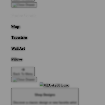
Home Goods
Mugs
Tapestries
Wall Art
Pillows
Back To Menu
Shop Designs
Discover a classic design or new favorite artist