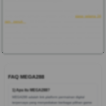
fleksibel untuk kenyamanan pengguna.
Didukung oleh antarmuka yang ramah pengguna (user-friendly)
serta layanan bantuan pelanggan yang siap
siaga selama 24
jam penuh
, MEGA288 berhasil menciptakan ekosistem
bermain yang ideal. Jika Anda mencari link permainan
berkualitas tinggi yang menyajikan kombinasi antara keseruan
dan peluang kemenangan fantastis setiap hari, MEGA288
merupakan pilihan yang sangat tepat untuk dicoba.
FAQ MEGA288
1) Apa itu MEGA288?
MEGA288 adalah link platform permainan digital
terpercaya yang menyediakan berbagai pilihan game