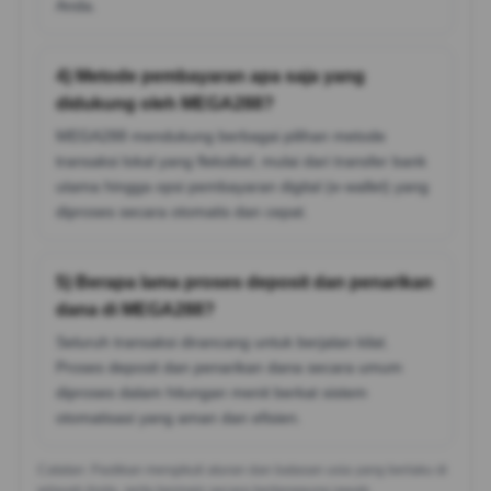
Anda.
4) Metode pembayaran apa saja yang
didukung oleh MEGA288?
MEGA288 mendukung berbagai pilihan metode
transaksi lokal yang fleksibel, mulai dari transfer bank
utama hingga opsi pembayaran digital (e-wallet) yang
diproses secara otomatis dan cepat.
5) Berapa lama proses deposit dan penarikan
dana di MEGA288?
Seluruh transaksi dirancang untuk berjalan kilat.
Proses deposit dan penarikan dana secara umum
diproses dalam hitungan menit berkat sistem
otomatisasi yang aman dan efisien.
Catatan: Pastikan mengikuti aturan dan batasan usia yang berlaku di