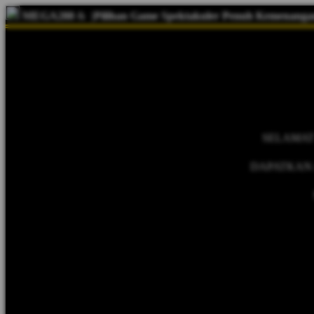
MEGA288
&
|Pilihan Game Spektakuler Penuh Kemenangan 
SELAMAT
DAPATKAN 