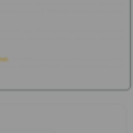
mainan spektakuler dengan tampilan visual modern, animasi yang
rlangsung secara adil, transparan, dan tanpa gangguan teknis.
rn to Player atau RTP) yang kompetitif. Hal tersebut membuka
narikan dana—juga diproses dengan cepat, aman, dan didukung
penuh
, MEGA288 berhasil menciptakan ekosistem bermain yang
fantastis setiap hari, MEGA288 merupakan pilihan yang sangat