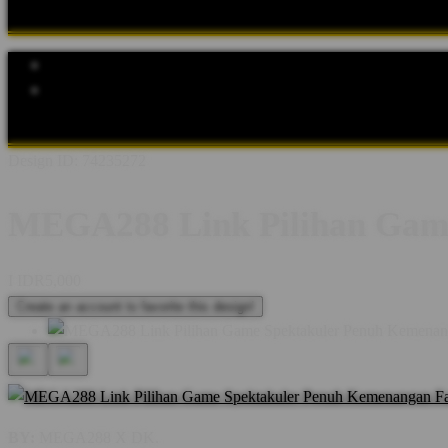
Explore Categories
Popular Products
Shop All Designs
MEGA288
MEGA288 LOGIN
MEGA288 LINK
Design ID: 74235272
MEGA288 Link Pilihan Game
I
IDR5,000
Create an account to favorite this design!
BY:
MEGA288 X DK.