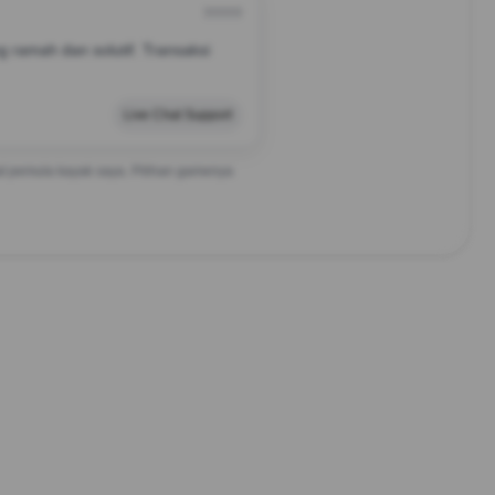
?????
 ramah dan solutif. Transaksi
Live Chat Support
t pemula kayak saya. Pilihan gamenya