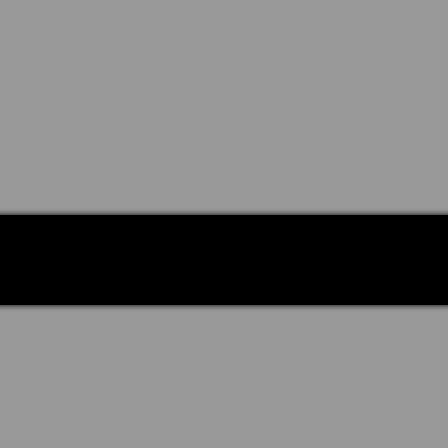
nal Information
Privacy Policy
Terms