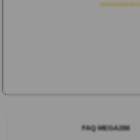
Keunggulan utama MEGA288 terletak pada
keanekaragaman ko
halus, serta efek suara yang memikat. Setiap permainan diduk
Hal ini memungkinkan setiap pengguna untuk fokus menikmati s
Selain sajian permainan yang lengkap, keunggulan lain yang 
peluang besar bagi siapa saja untuk meraih hasil yang memu
oleh berbagai sistem pembayaran yang fleksibel untuk kenyam
Didukung oleh antarmuka yang ramah pengguna (user-friendly)
ideal. Jika Anda mencari link permainan berkualitas tinggi 
tepat untuk dicoba.
FAQ MEGA288