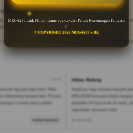
s deposit dan penarikan dana di MEGA288?
ng untuk berjalan kilat. Proses deposit dan penarikan dana secara um
MEGA288 Link Pilihan Game Spektakuler Penuh Kemenangan Fantastis
!<
tisasi yang aman dan efisien.
© COPYRIGHT 2026 MEGA288 x BK
an dan batasan usia yang berlaku di wilayah Anda, serta bermain secara bertanggu
Testimoni Sobat MEGA288
Akbar, Malang
?????
ernah lag pas lagi main. Nilai
Awalnya ragu karena banyak pla
n dibanding tempat lain. Proses
MEGA288 ternyata beda banget.
ak sampai 3 menit dana sudah
tampilan UI-nya enak di mata, da
ngerasain serunya main.
Verified Member
28 Jan 2026