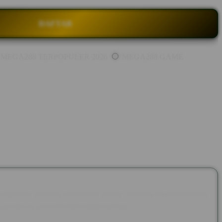
DAFTAR
MEGA288 TERPOPULER 2026
MEGA288 GAME
a bagi para pencinta permainan daring, platform ini menawarkan
ankan secara konsisten setiap harinya.