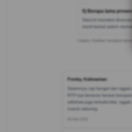
5) Berapa lama prose
Seluruh transaksi diranca
menit berkat sistem otoma
Catatan: Pastikan mengikuti atur
Frenky, Kalimantan
Sistemnya rapi banget dan nggak p
RTP-nya beneran kerasa transpara
withdraw juga terbukti kilat, ngg
masuk rekening.
05 Feb 2026