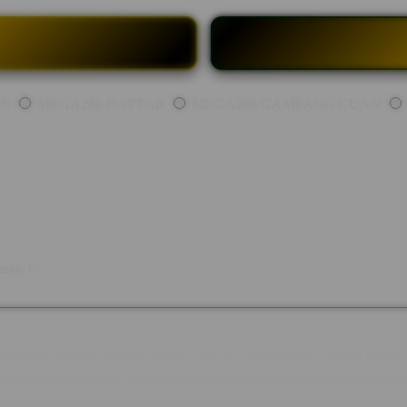
IN
MEGA288 DAFTAR
MEGA288 GAMPANG CUAN
stis !<
ngkan di dunia hiburan digital saat ini. Sebagai link pilihan utam
api juga dirancang untuk memberikan potensi kemenangan yang menges