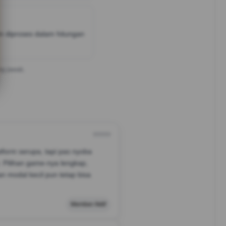
um diproses dalam hitungan
ng jawab.
?????
tform serupa, tapi pas nyoba
 Pilihan game-nya lengkap,
n modal kecil pun tetap bisa
Member Aktif