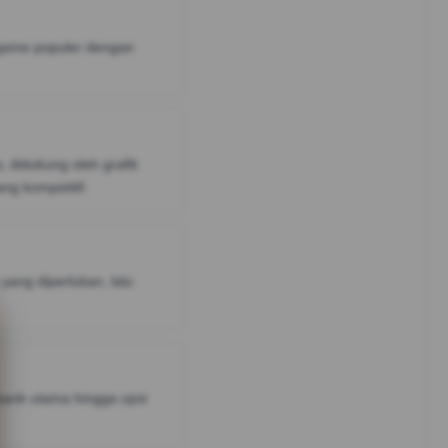
 game populer dengan
didukung oleh grafik
ng kompetitif.
ang diperlukan, lalu
 bank utama hingga opsi