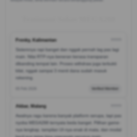
wilayah Anda, serta bermain secara bertanggung jawab.
Testimoni Sobat MEGA288
Frenky, Kalimantan
?????
Sistemnya rapi banget dan nggak pernah lag pas lagi
main. Nilai RTP-nya beneran kerasa transparan
dibanding tempat lain. Proses withdraw juga terbukti
kilat, nggak sampai 3 menit dana sudah masuk
rekening.
05 Feb 2026
Verified Member
Akbar, Malang
?????
Awalnya ragu karena banyak platform serupa, tapi pas
nyoba MEGA288 ternyata beda banget. Pilihan game-
nya lengkap, tampilan UI-nya enak di mata, dan modal
kecil pun tetap bisa ngerasain serunya main.