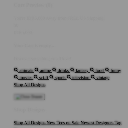
Cart Preview (0)
You're
IDR5,000
Away from
FREE US Shipping!
$0
IDR5,000
Your Cart is empty...
Discover something you'll love!
animals
anime
drinks
fantasy
food
funny
movies
sci-fi
sports
television
vintage
Shop All Designs
Shop Designs
Shop All Designs
New Tees on Sale
Newest Designers
Tag