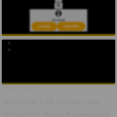
Account
LOGIN
DAFTAR
Explore Categories
Popular Products
Shop All Designs
MEGA288
MEGA288 LOGIN
MEGA288
LINK LOGIN
MEGA288 DAFTAR
MEGA288 GAMPANG
CUAN
MEGA288 TERPOPULER 2026
MEGA288 GAME
SPEKTAKULER
Design ID: 74235272
MEGA288 Link Pilihan Game
Spektakuler Penuh Kemenangan