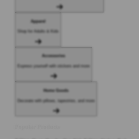
Apparel
Shop for Adults & Kids
Accessories
Express yourself with stickers and more
Home Goods
Decorate with pillows, tapestries, and more
Popular Products