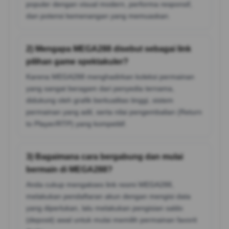
populer dengan visual modern, performa responsif,
dan potensi kemenangan yang memuaskan.
2) Mengapa MEGA288 disebut sebagai link
pilihan game spektakuler?
Karena MEGA288 menghadirkan koleksi permainan
yang sangat beragam dari penyedia ternama,
didukung oleh grafik berkualitas tinggi, sistem
permainan yang adil, serta nilai pengembalian (Return
to Player/RTP) yang kompetitif.
3) Bagaimana cara bergabung dan mulai
bermain di MEGA288?
Anda cukup mengakses link resmi MEGA288,
melakukan pendaftaran akun dengan mengisi data
yang diperlukan, lalu melakukan pengisian saldo
(deposit) awal untuk mulai memilih permainan favorit