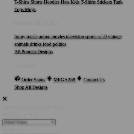
T-Shirts
Shorts
Hoodies
Hats
Kids T-Shirts
Stickers
Tank
Tops
Mugs
Browse All Topics
funny
music
anime
movies
television
sports
sci-fi
vintage
animals
drinks
food
politics
All Popular Designs
Support
Order Status
MEGA288
Contact Us
Shop All Designs
Update Your Browsing Preferences
Shipping Country:
Currency: