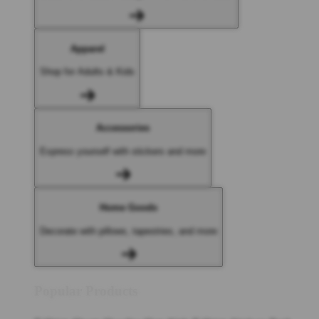
Apparel
Shop for Adults & Kids
Accessories
Express yourself with stickers and more
Home Goods
Decorate with pillows, tapestries, and more
Popular Products