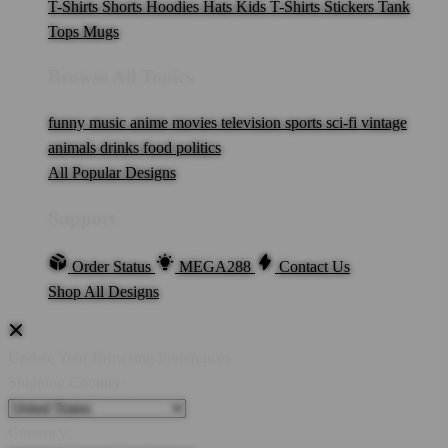
T-Shirts
Shorts
Hoodies
Hats
Kids T-Shirts
Stickers
Tank
Tops
Mugs
Browse All Topics
funny
music
anime
movies
television
sports
sci-fi
vintage
animals
drinks
food
politics
All Popular Designs
Support
Order Status
MEGA288
Contact Us
Shop All Designs
Update Your Browsing Preferences
Shipping Country:
Currency: