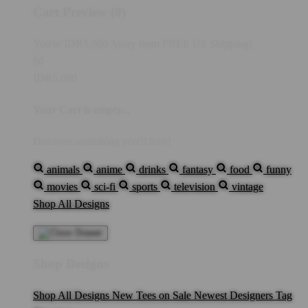
Cart Preview (0)
You're
IDR5,000
Away from
FREE US Shipping!
$0
IDR5,000
Your Cart is empty...
Discover something you'll love!
animals
anime
drinks
fantasy
food
funny
movies
sci-fi
sports
television
vintage
Shop All Designs
Shop Designs
Shop All Designs
New Tees on Sale
Newest Designers
Tag