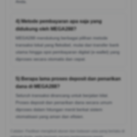
Anda.
4) Metode pembayaran apa saja yang
didukung oleh MEGA288?
MEGA288 mendukung berbagai pilihan metode
transaksi lokal yang fleksibel, mulai dari transfer bank
utama hingga opsi pembayaran digital (e-wallet) yang
diproses secara otomatis dan cepat.
5) Berapa lama proses deposit dan penarikan
dana di MEGA288?
Seluruh transaksi dirancang untuk berjalan kilat.
Proses deposit dan penarikan dana secara umum
diproses dalam hitungan menit berkat sistem
otomatisasi yang aman dan efisien.
Catatan: Pastikan mengikuti aturan dan batasan usia yang berlaku di