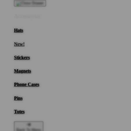
Accessories
Hats
New!
Stickers
Magnets
Phone Cases
Pins
Totes
Back To Menu