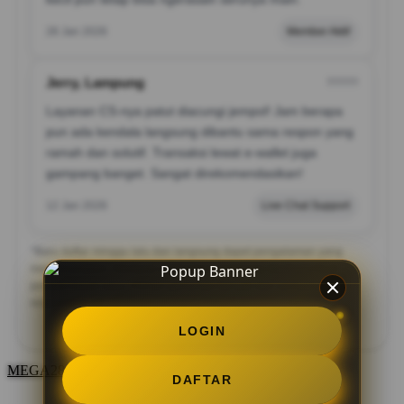
28 Jan 2026
Member Aktif
Jerry, Lampung
?????
Layanan CS-nya patut diacungi jempol! Jam berapa
pun ada kendala langsung dibantu sama respon yang
ramah dan solutif. Transaksi lewat e-wallet juga
gampang banget. Sangat direkomendasikan!
12 Jan 2026
Live Chat Support
*Baru daftar minggu lalu dan langsung dapet pengalaman yang
menyenangkan. Navigasi aplikasinya gampang dipahami buat
pemula kayak saya. Pilihan gamenya banyak dan semuanya
responsif di HP.
LOGIN
MEGA288 - 2026
DAFTAR