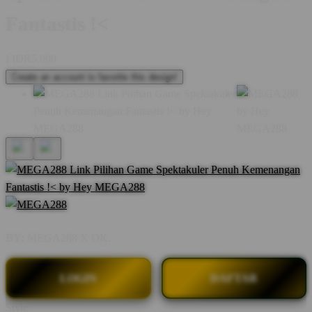
Fantastis !<
I
IDR5,000
Create an account to favorite this design!
BY:
MEGA288 X DK.
LOGIN
DAFTAR
Style