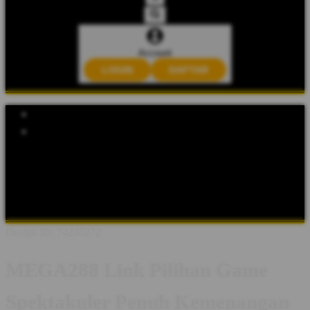
Account
LOGIN
DAFTAR
Explore Categories
Popular Products
Shop All Designs
MEGA288
MEGA288 LOGIN
MEGA288
LINK LOGIN
MEGA288 DAFTAR
MEGA288 GAMPANG
CUAN
MEGA288 TERPOPULER 2026
MEGA288 GAME
SPEKTAKULER
Design ID: 74235272
MEGA288 Link Pilihan Game
Spektakuler Penuh Kemenangan