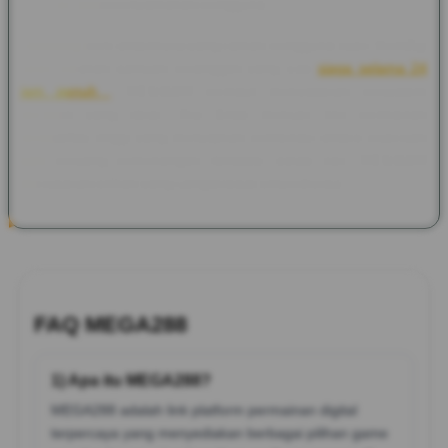
fleksibel untuk kenyamanan pengguna.
Didukung oleh antarmuka yang ramah pengguna (user-friendly)
serta layanan bantuan pelanggan yang siap
siaga selama 24
jam penuh
, MEGA288 berhasil menciptakan ekosistem
bermain yang ideal. Jika Anda mencari link permainan
berkualitas tinggi yang menyajikan kombinasi antara keseruan
dan peluang kemenangan fantastis setiap hari, MEGA288
merupakan pilihan yang sangat tepat untuk dicoba.
FAQ MEGA288
1) Apa itu MEGA288?
MEGA288 adalah link platform permainan digital
terpercaya yang menyediakan berbagai pilihan game