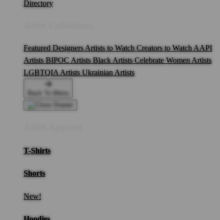
Directory
Artist Collections
Featured Designers
Artists to Watch
Creators to Watch
AAPI
Artists
BIPOC Artists
Black Artists
Celebrate Women Artists
LGBTQIA Artists
Ukrainian Artists
Back To Menu
Adult Apparel
T-Shirts
Shorts
New!
Hoodies