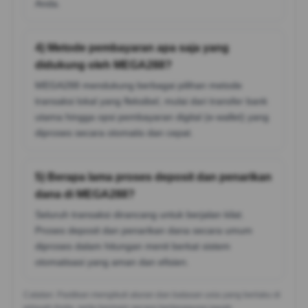
Anda.
4) Metode pembayaran apa saja yang
didukung oleh MEGA288?
MEGA288 mendukung berbagai pilihan metode
transaksi lokal yang fleksibel, mulai dari transfer bank
utama hingga opsi pembayaran digital (e-wallet) yang
diproses secara otomatis dan cepat.
5) Berapa lama proses deposit dan penarikan
dana di MEGA288?
Seluruh transaksi dirancang untuk berjalan kilat.
Proses deposit dan penarikan dana secara umum
diproses dalam hitungan menit berkat sistem
otomatisasi yang aman dan efisien.
Catatan: Pastikan mengikuti aturan dan batasan usia yang berlaku di