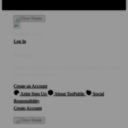
Personal Information
Privacy Policy
Terms
Welcome Guest!
Log In
Sign Up
Create an account to save your favorite designs for viewing
anytime, on any device.
Create an Account
Artist Sign Up
About TeePublic
Social
Responsibility
Create Account