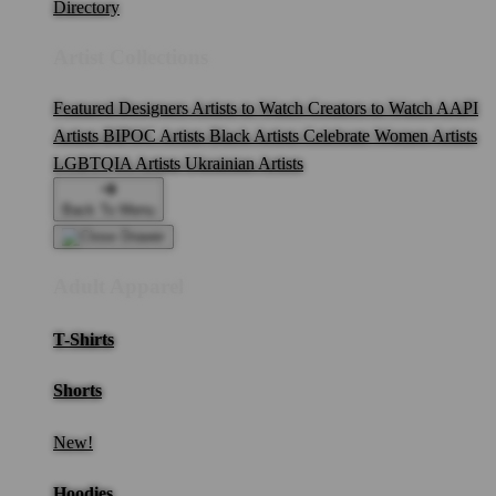
Directory
Artist Collections
Featured Designers
Artists to Watch
Creators to Watch
AAPI
Artists
BIPOC Artists
Black Artists
Celebrate Women Artists
LGBTQIA Artists
Ukrainian Artists
Back To Menu
Adult Apparel
T-Shirts
Shorts
New!
Hoodies