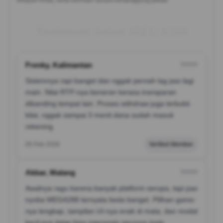
wilayah Anda, serta bermain secara bertanggung jawab.
Testimoni Sobat MEGA288
Frenky, Kalimantan
?????
Sistemnya rapi banget dan nggak pernah lag pas lagi
main. Nilai RTP-nya beneran kerasa transparan
dibanding tempat lain. Proses withdraw juga terbukti
kilat, nggak sampai 3 menit dana sudah masuk
rekening.
05 Feb 2026
Verified Member
Akbar, Malang
?????
Awalnya ragu karena banyak platform serupa, tapi pas
nyoba MEGA288 ternyata beda banget. Pilihan game-
nya lengkap, tampilan UI-nya enak di mata, dan modal
kecil pun tetap bisa ngerasain serunya main.