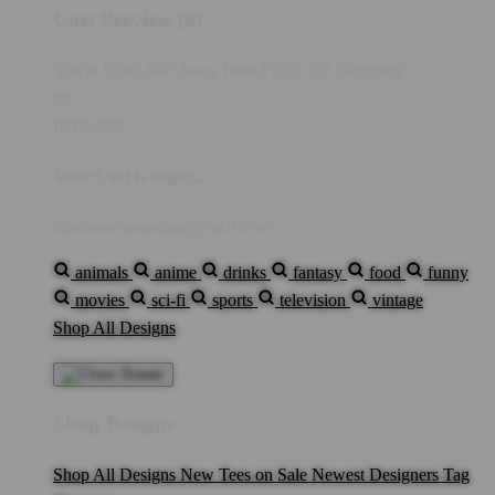
Cart Preview (0)
You're
IDR5,000
Away from
FREE US Shipping!
$0
IDR5,000
Your Cart is empty...
Discover something you'll love!
animals
anime
drinks
fantasy
food
funny
movies
sci-fi
sports
television
vintage
Shop All Designs
Shop Designs
Shop All Designs
New Tees on Sale
Newest Designers
Tag