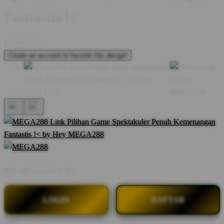
Fantastis !<
I
IDR5,000
Create an account to favorite this design!
BY:
MEGA288 X DK.
LOGIN
DAFTAR
Style