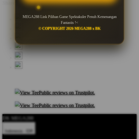
Share this design:
MEGA288 Link Pilihan Game Spektakuler Penuh Kemenangan
Fantastis !<
© COPYRIGHT 2026 MEGA288 x BK
DK MEGA288
Indonesia - IDR
Product Safety
Intellectual Property Policy
CA: Do Not Sell My