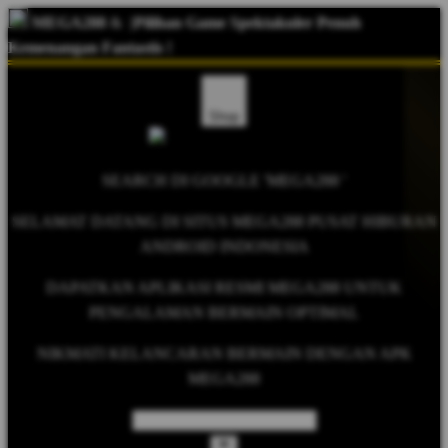
MEGA288
&
|Pilihan Game Spektakuler Penuh
Kemenangan Fantastis !
Shop
SEARCH DI GOOGLE 'MEGA288 '
SELAMAT DATANG DI SITUS MEGA288 PUSAT HIBURAN
ANDROID INDONESIA
DAPATKAN APLIKASI RESMI MEGA288 UNTUK
PENGALAMAN BERMAIN OPTIMAL
NIKMATI KELANCARAN BERMAIN DENGAN APK
MEGA288