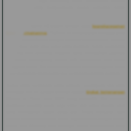
interaktif, tetapi juga dirancang untuk memberikan potensi
kemenangan yang mengesankan secara konsisten setiap
harinya.
Keunggulan utama MEGA288 terletak pada
keanekaragaman
koleksi permainannya
. Platform ini menyediakan berbagai jenis
permainan spektakuler dengan tampilan visual modern, animasi
yang halus, serta efek suara yang memikat. Setiap permainan
didukung oleh teknologi mutakhir yang memastikan jalannya
permainan berlangsung secara adil, transparan, dan tanpa
gangguan teknis. Hal ini memungkinkan setiap pengguna untuk
fokus menikmati strategi dan alur permainan dengan nyaman.
Selain sajian permainan yang lengkap, keunggulan lain yang
membuat link ini banyak diminati adalah
tingkat kemenangan
(Return to Player atau RTP) yang kompetitif. Hal tersebut
membuka peluang besar bagi siapa saja untuk meraih hasil
yang memuaskan dalam setiap sesi. Proses transaksi—baik
deposit maupun penarikan dana—juga diproses dengan cepat,
aman, dan didukung oleh berbagai sistem pembayaran yang