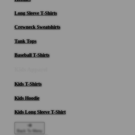
Long Sleeve T-Shirts
Crewneck Sweatshirts
Tank Tops
Baseball T-Shirts
Kids Apparel
Kids T-Shirts
Kids Hoodie
Kids Long Sleeve T-Shirt
Back To Menu