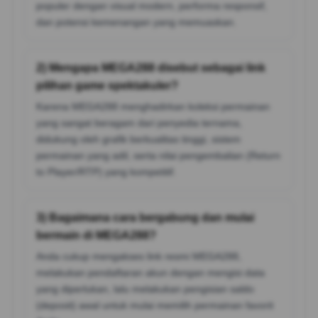
populer dengan visual modern, performa responsif,
dan potensi kemenangan yang memuaskan.
2) Mengapa MEGA288 disebut sebagai link
pilihan game spektakuler?
Karena MEGA288 menghadirkan koleksi permainan
yang sangat beragam dari penyedia ternama,
didukung oleh grafik berkualitas tinggi, sistem
permainan yang adil, serta nilai pengembalian (Return
to Player/RTP) yang kompetitif.
3) Bagaimana cara bergabung dan mulai
bermain di MEGA288?
Anda cukup mengakses link resmi MEGA288,
melakukan pendaftaran akun dengan mengisi data
yang diperlukan, lalu melakukan pengisian saldo
(deposit) awal untuk mulai memilih permainan favorit