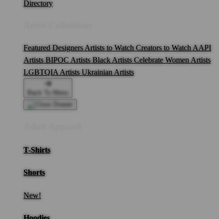
Directory
Artist Collections
Featured Designers
Artists to Watch
Creators to Watch
AAPI
Artists
BIPOC Artists
Black Artists
Celebrate Women Artists
LGBTQIA Artists
Ukrainian Artists
Back To Menu
Adult Apparel
T-Shirts
Shorts
New!
Hoodies