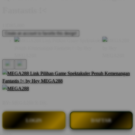
Fantastis !<
I
IDR5,000
Create an account to favorite this design!
BY:
MEGA288 X DK.
LOGIN
DAFTAR
Style