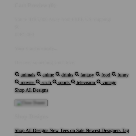
Cart Preview (0)
You're
IDR5,000
Away from
FREE US Shipping!
$0
IDR5,000
Your Cart is empty...
Discover something you'll love!
animals
anime
drinks
fantasy
food
funny
movies
sci-fi
sports
television
vintage
Shop All Designs
Shop Designs
Shop All Designs
New Tees on Sale
Newest Designers
Tag