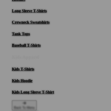
Long Sleeve T-Shirts
Crewneck Sweatshirts
Tank Tops
Baseball T-Shirts
Kids Apparel
Kids T-Shirts
Kids Hoodie
Kids Long Sleeve T-Shirt
Back To Menu