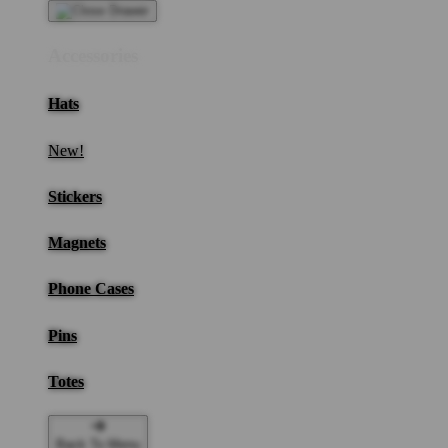
Accessories
Hats
New!
Stickers
Magnets
Phone Cases
Pins
Totes
Back To Menu