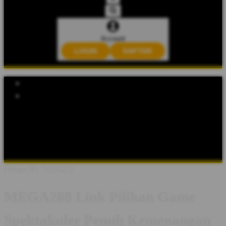
Account
LOGIN
DAFTAR
Explore Categories
Popular Products
Shop All Designs
MEGA288
MEGA288 LOGIN
MEGA288
LINK LOGIN
MEGA288 DAFTAR
MEGA288 GAMPANG
CUAN
MEGA288 TERPOPULER 2026
MEGA288 GAME
SPEKTAKULER
Design ID: 74235272
MEGA288 Link Pilihan Game
Spektakuler Penuh Kemenangan