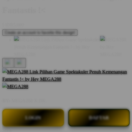
Fantastis !<
I
IDR5,000
Create an account to favorite this design!
BY:
MEGA288 X DK.
LOGIN
DAFTAR
Style