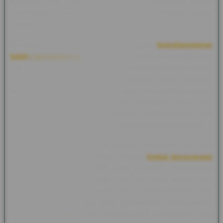
interaktif, tetapi juga dirancang untuk memberikan potensi
kemenangan yang mengesankan secara konsisten setiap
harinya.
Keunggulan utama MEGA288 terletak pada
keanekaragaman
koleksi permainannya
. Platform ini menyediakan berbagai jenis
permainan spektakuler dengan tampilan visual modern, animasi
yang halus, serta efek suara yang memikat. Setiap permainan
didukung oleh teknologi mutakhir yang memastikan jalannya
permainan berlangsung secara adil, transparan, dan tanpa
gangguan teknis. Hal ini memungkinkan setiap pengguna untuk
fokus menikmati strategi dan alur permainan dengan nyaman.
Selain sajian permainan yang lengkap, keunggulan lain yang
membuat link ini banyak diminati adalah
tingkat kemenangan
(Return to Player atau RTP) yang kompetitif. Hal tersebut
membuka peluang besar bagi siapa saja untuk meraih hasil
yang memuaskan dalam setiap sesi. Proses transaksi—baik
deposit maupun penarikan dana—juga diproses dengan cepat,
aman, dan didukung oleh berbagai sistem pembayaran yang