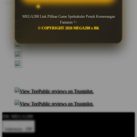
Share this design:
MEGA288 Link Pilihan Game Spektakuler Penuh Kemenangan
Fantastis !<
© COPYRIGHT 2026 MEGA288 x BK
DK MEGA288
Indonesia - IDR
Product Safety
Intellectual Property Policy
CA: Do Not Sell My