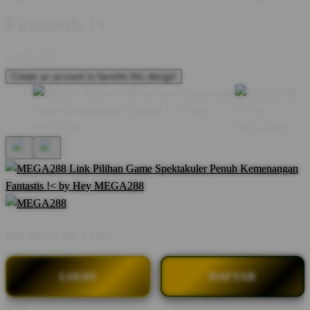
Fantastis !<
I
IDR5,000
Create an account to favorite this design!
BY:
MEGA288 X DK.
LOGIN
DAFTAR
Style