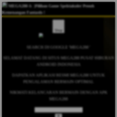
MEGA288
&
|Pilihan Game Spektakuler Penuh
Kemenangan Fantastis !
Shop
SEARCH DI GOOGLE 'MEGA288 '
SELAMAT DATANG DI SITUS MEGA288 PUSAT HIBURAN
ANDROID INDONESIA
DAPATKAN APLIKASI RESMI MEGA288 UNTUK
PENGALAMAN BERMAIN OPTIMAL
NIKMATI KELANCARAN BERMAIN DENGAN APK
MEGA288