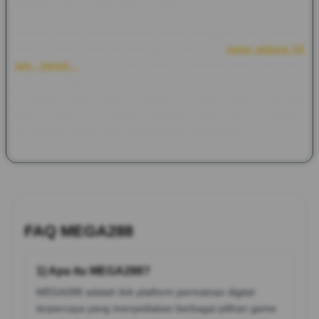
fleksibel untuk kenyamanan pengguna.
Didukung oleh antarmuka yang ramah pengguna (user-friendly)
serta layanan bantuan pelanggan yang siap
siaga selama 24
jam penuh
, MEGA288 berhasil menciptakan ekosistem
bermain yang ideal. Jika Anda mencari link permainan
berkualitas tinggi yang menyajikan kombinasi antara keseruan
dan peluang kemenangan fantastis setiap hari, MEGA288
merupakan pilihan yang sangat tepat untuk dicoba.
FAQ MEGA288
1) Apa itu MEGA288?
MEGA288 adalah link platform permainan digital
terpercaya yang menyediakan berbagai pilihan game