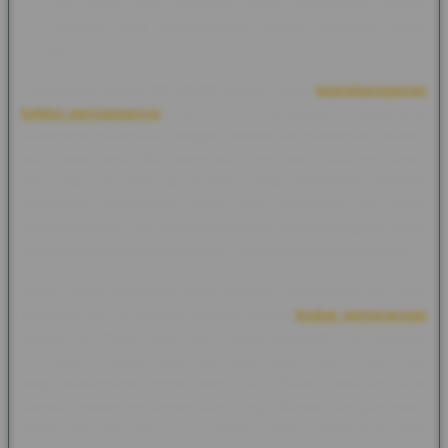
interaktif, tetapi juga dirancang untuk memberikan potensi
kemenangan yang mengesankan secara konsisten setiap
harinya.
Keunggulan utama MEGA288 terletak pada
keanekaragaman
koleksi permainannya
. Platform ini menyediakan berbagai jenis
permainan spektakuler dengan tampilan visual modern, animasi
yang halus, serta efek suara yang memikat. Setiap permainan
didukung oleh teknologi mutakhir yang memastikan jalannya
permainan berlangsung secara adil, transparan, dan tanpa
gangguan teknis. Hal ini memungkinkan setiap pengguna untuk
fokus menikmati strategi dan alur permainan dengan nyaman.
Selain sajian permainan yang lengkap, keunggulan lain yang
membuat link ini banyak diminati adalah
tingkat kemenangan
(Return to Player atau RTP) yang kompetitif. Hal tersebut
membuka peluang besar bagi siapa saja untuk meraih hasil
yang memuaskan dalam setiap sesi. Proses transaksi—baik
deposit maupun penarikan dana—juga diproses dengan cepat,
aman, dan didukung oleh berbagai sistem pembayaran yang