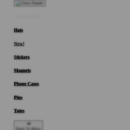
Accessories
Hats
New!
Stickers
Magnets
Phone Cases
Pins
Totes
Back To Menu