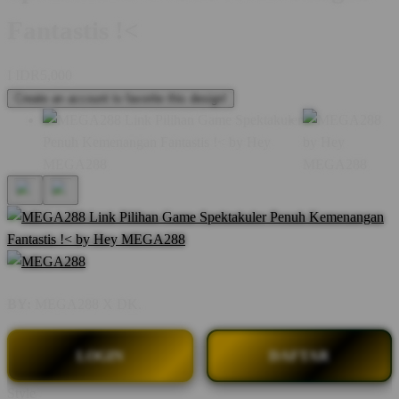
Fantastis !<
I
IDR5,000
Create an account to favorite this design!
BY:
MEGA288 X DK.
LOGIN
DAFTAR
Style