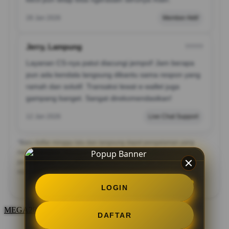
28 Jan 2026
Member Aktif
Jerry, Lampung
?????
Layanan CS-nya patut diacungi jempol! Jam berapa
pun ada kendala langsung dibantu sama respon yang
ramah dan solutif. Transaksi lewat e-wallet juga
gampang banget. Sangat direkomendasikan!
12 Jan 2026
Live Chat Support
*Baru daftar minggu lalu dan langsung dapet pengalaman yang
menyenangkan. Navigasi aplikasinya gampang dipahami buat
pemula kayak saya. Pilihan gamenya banyak dan semuanya
responsif di HP.
LOGIN
MEGA288 - 2026
DAFTAR