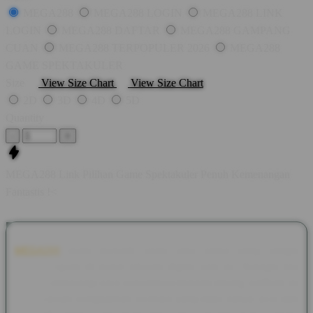
MEGA288
MEGA288 LOGIN
MEGA288 LINK
LOGIN
MEGA288 DAFTAR
MEGA288 GAMPANG
CUAN
MEGA288 TERPOPULER 2026
MEGA288
GAME SPEKTAKULER
Size
View Size Chart
View Size Chart
2D
3D
4D
5D
Quantity
-
+
MEGA288 Link Pilihan Game Spektakuler Penuh Kemenangan
Fantastis !<
MEGA288
telah menjadi salah satu nama yang sangat
diperhitungkan di dunia hiburan digital saat ini. Sebagai link
pilihan utama bagi para pencinta permainan daring, platform ini
menawarkan pengalaman bermain yang tidak hanya seru dan