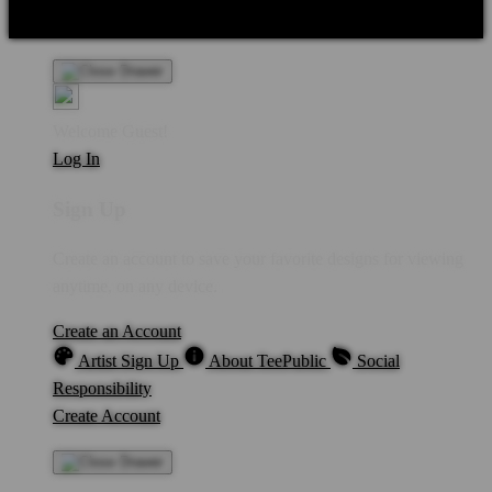
Personal Information
Privacy Policy
Terms
Welcome Guest!
Log In
Sign Up
Create an account to save your favorite designs for viewing
anytime, on any device.
Create an Account
Artist Sign Up
About TeePublic
Social
Responsibility
Create Account