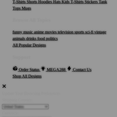
T-Shirts
Shorts
Hoodies
Hats
Kids T-Shirts
Stickers
Tank
Tops
Mugs
Browse All Topics
funny
music
anime
movies
television
sports
sci-fi
vintage
animals
drinks
food
politics
All Popular Designs
Support
Order Status
MEGA288
Contact Us
Shop All Designs
Update Your Browsing Preferences
Shipping Country:
Currency: