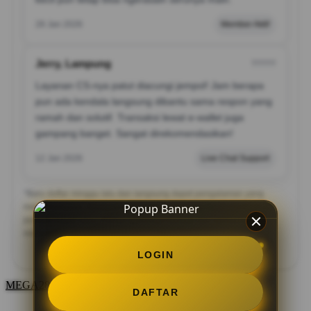
28 Jan 2026
Member Aktif
Jerry, Lampung
?????
Layanan CS-nya patut diacungi jempol! Jam berapa
pun ada kendala langsung dibantu sama respon yang
ramah dan solutif. Transaksi lewat e-wallet juga
gampang banget. Sangat direkomendasikan!
12 Jan 2026
Live Chat Support
*Baru daftar minggu lalu dan langsung dapet pengalaman yang
menyenangkan. Navigasi aplikasinya gampang dipahami buat
pemula kayak saya. Pilihan gamenya banyak dan semuanya
responsif di HP.
LOGIN
MEGA288 - 2026
DAFTAR