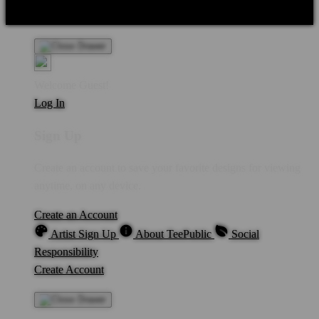
Personal Information
Privacy Policy
Terms
Welcome Guest!
Log In
Sign Up
Create an account to save your favorite designs for viewing
anytime, on any device.
Create an Account
Artist Sign Up
About TeePublic
Social
Responsibility
Create Account