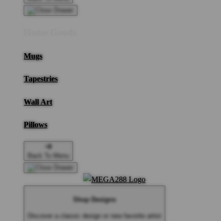
Home Goods
Mugs
Tapestries
Wall Art
Pillows
Back To Menu
Shop Designs
Discover a classic design or new favorite artist