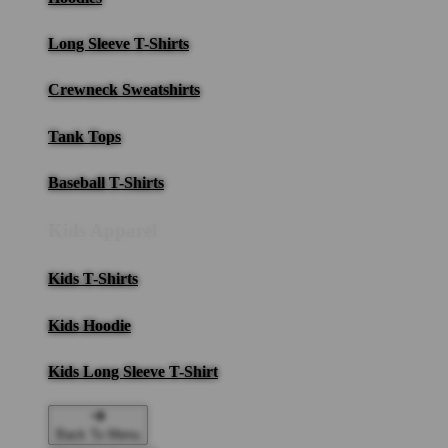
Long Sleeve T-Shirts
Crewneck Sweatshirts
Tank Tops
Baseball T-Shirts
Kids Apparel
Kids T-Shirts
Kids Hoodie
Kids Long Sleeve T-Shirt
Back To Menu