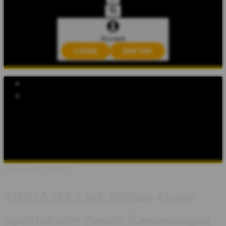
Account
LOGIN
DAFTAR
Explore Categories
Popular Products
Shop All Designs
MEGA288
MEGA288 LOGIN
MEGA288
LINK LOGIN
MEGA288 DAFTAR
MEGA288 GAMPANG
CUAN
MEGA288 TERPOPULER 2026
MEGA288 GAME
SPEKTAKULER
Design ID: 74235272
MEGA288 Link Pilihan Game
Spektakuler Penuh Kemenangan