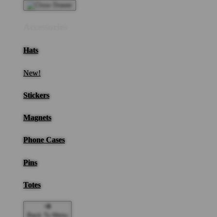
Accessories
Hats
New!
Stickers
Magnets
Phone Cases
Pins
Totes
Back To Menu