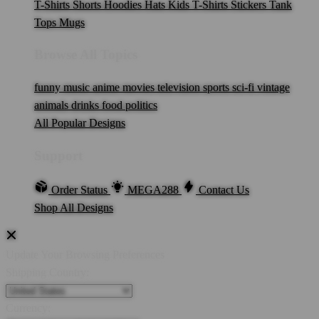
T-Shirts
Shorts
Hoodies
Hats
Kids T-Shirts
Stickers
Tank
Tops
Mugs
Browse All Topics
funny
music
anime
movies
television
sports
sci-fi
vintage
animals
drinks
food
politics
All Popular Designs
Support
Order Status
MEGA288
Contact Us
Shop All Designs
Update Your Browsing Preferences
Shipping Country:
Currency: