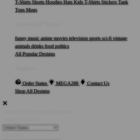
T-Shirts
Shorts
Hoodies
Hats
Kids T-Shirts
Stickers
Tank
Tops
Mugs
Browse All Topics
funny
music
anime
movies
television
sports
sci-fi
vintage
animals
drinks
food
politics
All Popular Designs
Support
Order Status
MEGA288
Contact Us
Shop All Designs
Update Your Browsing Preferences
Shipping Country:
Currency: