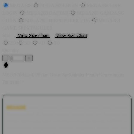
MEGA288
MEGA288 LOGIN
MEGA288 LINK
LOGIN
MEGA288 DAFTAR
MEGA288 GAMPANG
CUAN
MEGA288 TERPOPULER 2026
MEGA288
GAME SPEKTAKULER
Size
View Size Chart
View Size Chart
2D
3D
4D
5D
Quantity
-
+
MEGA288 Link Pilihan Game Spektakuler Penuh Kemenangan
Fantastis !<
MEGA288
telah menjadi salah satu nama yang sangat
diperhitungkan di dunia hiburan digital saat ini. Sebagai link
pilihan utama bagi para pencinta permainan daring, platform ini
menawarkan pengalaman bermain yang tidak hanya seru dan