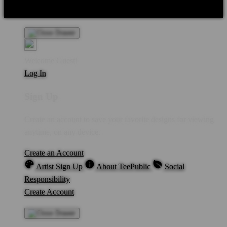
Personal Information
Privacy Policy
Terms
Welcome Guest!
Log In
Sign Up
Create an account to save your favorite designs for viewing
anytime, on any device.
Create an Account
Artist Sign Up
About TeePublic
Social
Responsibility
Create Account