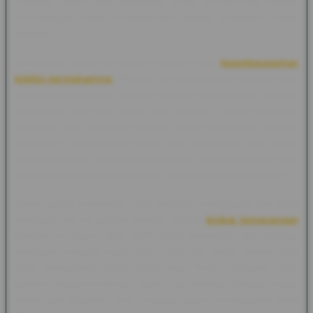
interaktif, tetapi juga dirancang untuk memberikan potensi
kemenangan yang mengesankan secara konsisten setiap
harinya.
Keunggulan utama MEGA288 terletak pada
keanekaragaman
koleksi permainannya
. Platform ini menyediakan berbagai jenis
permainan spektakuler dengan tampilan visual modern, animasi
yang halus, serta efek suara yang memikat. Setiap permainan
didukung oleh teknologi mutakhir yang memastikan jalannya
permainan berlangsung secara adil, transparan, dan tanpa
gangguan teknis. Hal ini memungkinkan setiap pengguna untuk
fokus menikmati strategi dan alur permainan dengan nyaman.
Selain sajian permainan yang lengkap, keunggulan lain yang
membuat link ini banyak diminati adalah
tingkat kemenangan
(Return to Player atau RTP) yang kompetitif. Hal tersebut
membuka peluang besar bagi siapa saja untuk meraih hasil
yang memuaskan dalam setiap sesi. Proses transaksi—baik
deposit maupun penarikan dana—juga diproses dengan cepat,
aman, dan didukung oleh berbagai sistem pembayaran yang