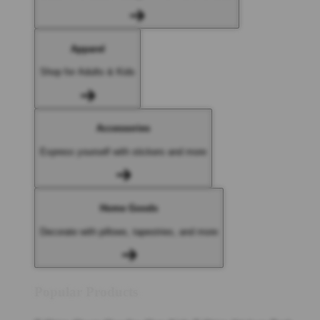
Apparel
Shop for Adults & Kids
Accessories
Express yourself with stickers and more
Home Goods
Decorate with pillows, tapestries, and more
Popular Products