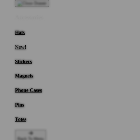
Accessories
Hats
New!
Stickers
Magnets
Phone Cases
Pins
Totes
Back To Menu