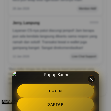
28 Jan 2026
Member Aktif
Jerry, Lampung
?????
Layanan CS-nya patut diacungi jempol! Jam berapa
pun ada kendala langsung dibantu sama respon yang
ramah dan solutif. Transaksi lewat e-wallet juga
gampang banget. Sangat direkomendasikan!
12 Jan 2026
Live Chat Support
*Baru daftar minggu lalu dan langsung dapet pengalaman yang
menyenangkan. Navigasi aplikasinya gampang dipahami buat
pemula kayak saya. Pilihan gamenya banyak dan semuanya
responsif di HP.
LOGIN
MEGA288 - 2026
DAFTAR