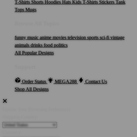
T-Shirts
Shorts
Hoodies
Hats
Kids T-Shirts
Stickers
Tank
Tops
Mugs
Browse All Topics
funny
music
anime
movies
television
sports
sci-fi
vintage
animals
drinks
food
politics
All Popular Designs
Support
Order Status
MEGA288
Contact Us
Shop All Designs
Update Your Browsing Preferences
Shipping Country:
Currency: