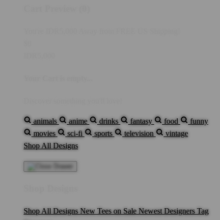
Cart Preview (0)
You're
IDR5,000
Away from
FREE US Shipping!
$0
IDR5,000
Your Cart is empty...
Discover something you'll love!
animals
anime
drinks
fantasy
food
funny
movies
sci-fi
sports
television
vintage
Shop All Designs
Shop Designs
Shop All Designs
New Tees on Sale
Newest Designers
Tag