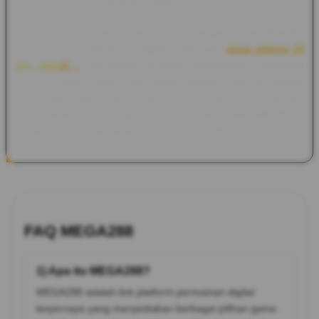
fleksibel untuk kenyamanan pengguna.
Didukung oleh antarmuka yang ramah pengguna (user-friendly)
serta layanan bantuan pelanggan yang siap
siaga selama 24
jam penuh
, MEGA288 berhasil menciptakan ekosistem
bermain yang ideal. Jika Anda mencari link permainan
berkualitas tinggi yang menyajikan kombinasi antara keseruan
dan peluang kemenangan fantastis setiap hari, MEGA288
merupakan pilihan yang sangat tepat untuk dicoba.
FAQ MEGA288
1) Apa itu MEGA288?
MEGA288 adalah link platform permainan digital
terpercaya yang menyediakan berbagai pilihan game