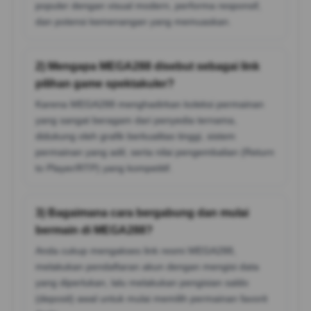
populer dengan visual modern, performa responsif,
dan potensi kemenangan yang memuaskan.
2) Mengapa MEGA288 disebut sebagai link
pilihan game spektakuler?
Karena MEGA288 menghadirkan koleksi permainan
yang sangat beragam dari penyedia ternama,
didukung oleh grafik berkualitas tinggi, sistem
permainan yang adil, serta nilai pengembalian (Return
to Player/RTP) yang kompetitif.
3) Bagaimana cara bergabung dan mulai
bermain di MEGA288?
Anda cukup mengakses link resmi MEGA288,
melakukan pendaftaran akun dengan mengisi data
yang diperlukan, lalu melakukan pengisian saldo
(deposit) awal untuk mulai memilih permainan favorit