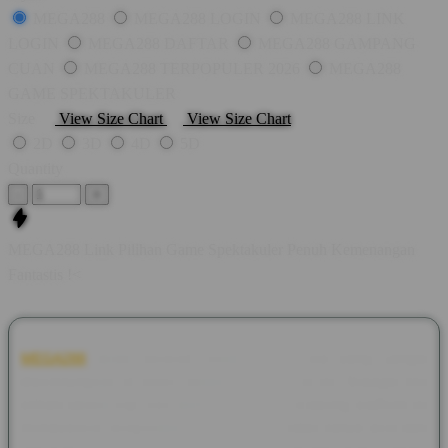
MEGA288
MEGA288 LOGIN
MEGA288 LINK
LOGIN
MEGA288 DAFTAR
MEGA288 GAMPANG
CUAN
MEGA288 TERPOPULER 2026
MEGA288
GAME SPEKTAKULER
Size
View Size Chart
View Size Chart
2D
3D
4D
5D
Quantity
-
+
MEGA288 Link Pilihan Game Spektakuler Penuh Kemenangan
Fantastis !<
MEGA288
telah menjadi salah satu nama yang sangat
diperhitungkan di dunia hiburan digital saat ini. Sebagai link
pilihan utama bagi para pencinta permainan daring, platform ini
menawarkan pengalaman bermain yang tidak hanya seru dan