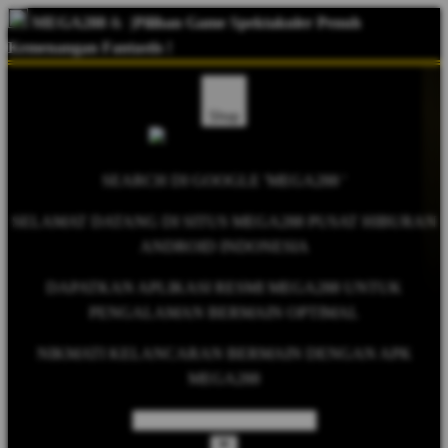
MEGA288
&
|Pilihan Game Spektakuler Penuh
Kemenangan Fantastis !
Shop
SEARCH DI GOOGLE 'MEGA288 '
SELAMAT DATANG DI SITUS MEGA288 PUSAT HIBURAN
ANDROID INDONESIA
DAPATKAN APLIKASI RESMI MEGA288 UNTUK
PENGALAMAN BERMAIN OPTIMAL
NIKMATI KELANCARAN BERMAIN DENGAN APK
MEGA288