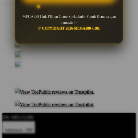
Share this design:
MEGA288 Link Pilihan Game Spektakuler Penuh Kemenangan
Fantastis !<
© COPYRIGHT 2026 MEGA288 x BK
DK MEGA288
Indonesia - IDR
Product Safety
Intellectual Property Policy
CA: Do Not Sell My