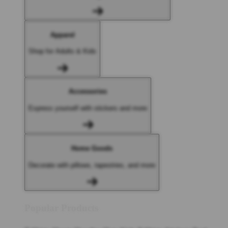
Apparel
Shop for Adults & Kids
Accessories
Express yourself with stickers and more
Home Goods
Decorate with pillows, tapestries, and more
Popular Products