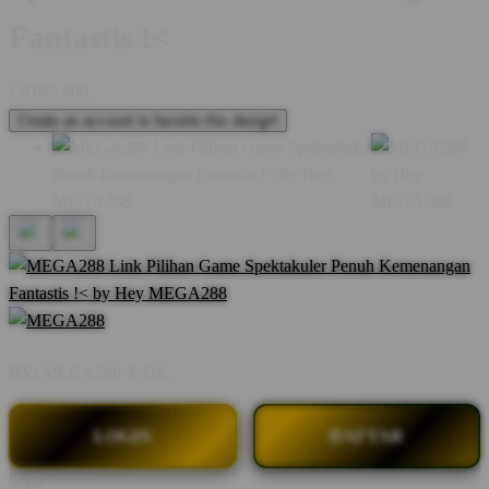
Fantastis !<
I
IDR5,000
Create an account to favorite this design!
BY:
MEGA288 X DK.
LOGIN
DAFTAR
Style