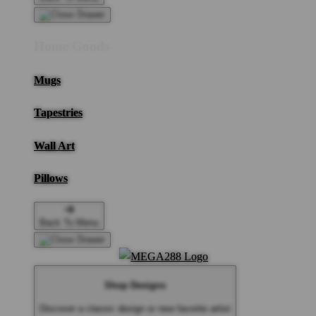
Home Goods
Mugs
Tapestries
Wall Art
Pillows
Back To Menu
Shop Designs
Discover a classic design or new favorite artist