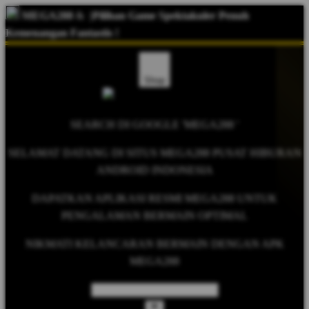
MEGA288
&
|Pilihan Game Spektakuler Penuh
Kemenangan Fantastis !
Shop
SEARCH DI GOOGLE 'MEGA288 '
SELAMAT DATANG DI SITUS MEGA288 PUSAT HIBURAN
ANDROID INDONESIA
DAPATKAN APLIKASI RESMI MEGA288 UNTUK
PENGALAMAN BERMAIN OPTIMAL
NIKMATI KELANCARAN BERMAIN DENGAN APK
MEGA288