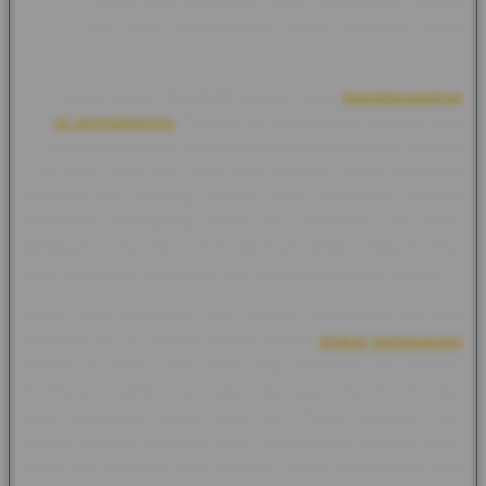
interaktif, tetapi juga dirancang untuk memberikan potensi
kemenangan yang mengesankan secara konsisten setiap
harinya.
Keunggulan utama MEGA288 terletak pada
keanekaragaman
koleksi permainannya
. Platform ini menyediakan berbagai jenis
permainan spektakuler dengan tampilan visual modern, animasi
yang halus, serta efek suara yang memikat. Setiap permainan
didukung oleh teknologi mutakhir yang memastikan jalannya
permainan berlangsung secara adil, transparan, dan tanpa
gangguan teknis. Hal ini memungkinkan setiap pengguna untuk
fokus menikmati strategi dan alur permainan dengan nyaman.
Selain sajian permainan yang lengkap, keunggulan lain yang
membuat link ini banyak diminati adalah
tingkat kemenangan
(Return to Player atau RTP) yang kompetitif. Hal tersebut
membuka peluang besar bagi siapa saja untuk meraih hasil
yang memuaskan dalam setiap sesi. Proses transaksi—baik
deposit maupun penarikan dana—juga diproses dengan cepat,
aman, dan didukung oleh berbagai sistem pembayaran yang