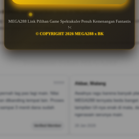
s deposit dan penarikan dana di MEGA288?
ng untuk berjalan kilat. Proses deposit dan penarikan dana secara um
MEGA288 Link Pilihan Game Spektakuler Penuh Kemenangan Fantastis
!<
tisasi yang aman dan efisien.
© COPYRIGHT 2026 MEGA288 x BK
an dan batasan usia yang berlaku di wilayah Anda, serta bermain secara bertanggu
Testimoni Sobat MEGA288
Akbar, Malang
?????
ernah lag pas lagi main. Nilai
Awalnya ragu karena banyak pla
n dibanding tempat lain. Proses
MEGA288 ternyata beda banget.
ak sampai 3 menit dana sudah
tampilan UI-nya enak di mata, da
ngerasain serunya main.
Verified Member
28 Jan 2026