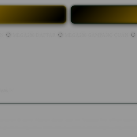
IN
MEGA288 DAFTAR
MEGA288 GAMPANG CUAN
stis !<
ngkan di dunia hiburan digital saat ini. Sebagai link pilihan utam
api juga dirancang untuk memberikan potensi kemenangan yang menges