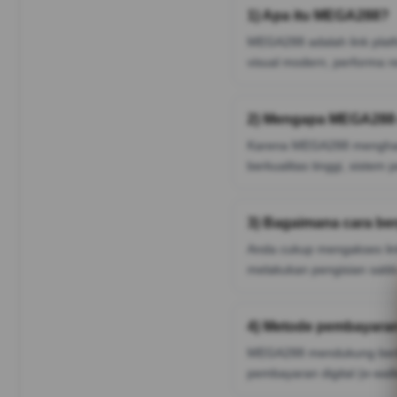
1) Apa itu MEGA288?
MEGA288 adalah link plat
visual modern, performa 
2) Mengapa MEGA288 d
Karena MEGA288 menghadir
berkualitas tinggi, sistem
3) Bagaimana cara be
Anda cukup mengakses lin
melakukan pengisian saldo
4) Metode pembayara
MEGA288 mendukung berbaga
pembayaran digital (e-wall