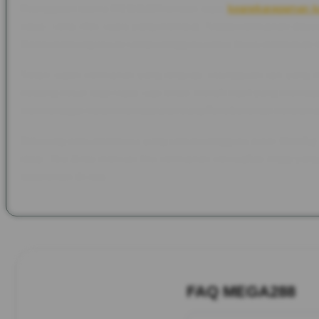
Keunggulan utama MEGA288 terletak pada
keanekaragaman ko
halus, serta efek suara yang memikat. Setiap permainan diduk
Hal ini memungkinkan setiap pengguna untuk fokus menikmati s
Selain sajian permainan yang lengkap, keunggulan lain yang 
peluang besar bagi siapa saja untuk meraih hasil yang memu
oleh berbagai sistem pembayaran yang fleksibel untuk kenyam
Didukung oleh antarmuka yang ramah pengguna (user-friendly)
ideal. Jika Anda mencari link permainan berkualitas tinggi 
tepat untuk dicoba.
FAQ MEGA288