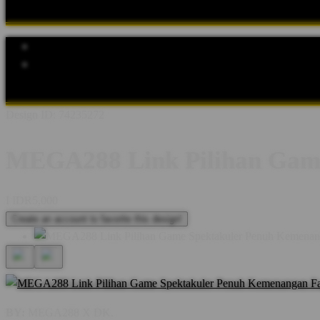
Explore Categories
Popular Products
Shop All Designs
MEGA288
MEGA288 LOGIN
MEGA288 LINK
Design ID: 74235272
MEGA288 Link Pilihan Game
I
IDR5,000
Create an account to favorite this design!
BY:
MEGA288 X DK.