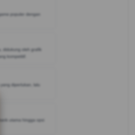
 game populer dengan
didukung oleh grafik
ng kompetitif.
ang diperlukan, lalu
 bank utama hingga opsi