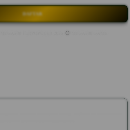
DAFTAR
MEGA288 TERPOPULER 2026
MEGA288 GAME
a bagi para pencinta permainan daring, platform ini menawarkan
ankan secara konsisten setiap harinya.