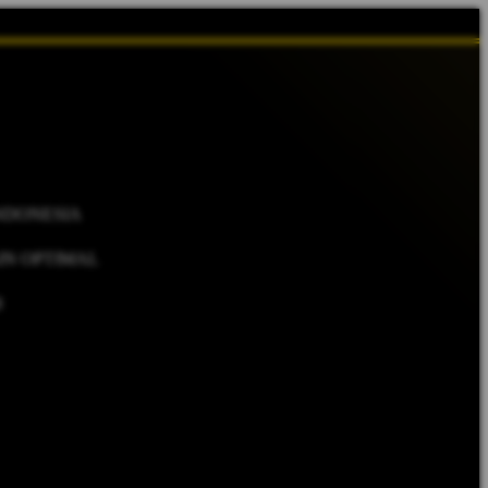
NDONESIA
IN OPTIMAL
8