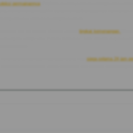
leksi permainannya
. Platform ini menyediakan berbagai jenis per
ung oleh teknologi mutakhir yang memastikan jalannya permainan be
trategi dan alur permainan dengan nyaman.
membuat link ini banyak diminati adalah
tingkat kemenangan
(Retu
askan dalam setiap sesi. Proses transaksi—baik deposit maupun pe
anan pengguna.
 serta layanan bantuan pelanggan yang siap
siaga selama 24 jam 
yang menyajikan kombinasi antara keseruan dan peluang kemenangan 