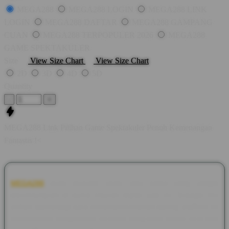
MEGA288
MEGA288 LOGIN
MEGA288 LINK
LOGIN
MEGA288 DAFTAR
MEGA288 GAMPANG
CUAN
MEGA288 TERPOPULER 2026
MEGA288
GAME SPEKTAKULER
Size
View Size Chart
View Size Chart
2D
3D
4D
5D
Quantity
-
+
MEGA288 Link Pilihan Game Spektakuler Penuh Kemenangan
Fantastis !<
MEGA288
telah menjadi salah satu nama yang sangat
diperhitungkan di dunia hiburan digital saat ini. Sebagai link
pilihan utama bagi para pencinta permainan daring, platform ini
menawarkan pengalaman bermain yang tidak hanya seru dan