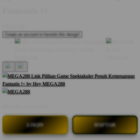
Fantastis !<
I
IDR5,000
Create an account to favorite this design!
BY:
MEGA288 X DK.
LOGIN
DAFTAR
Style