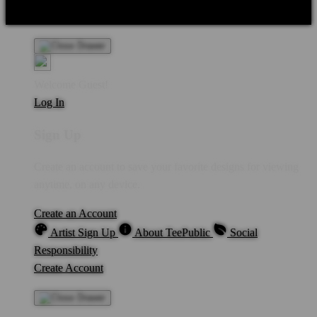
Personal Information
Privacy Policy
Terms
Welcome Guest!
Log In
Sign Up
Create an account to save your favorite designs for viewing
anytime, on any device.
Create an Account
Artist Sign Up
About TeePublic
Social
Responsibility
Create Account