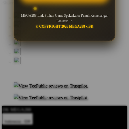
Share this design:
MEGA288 Link Pilihan Game Spektakuler Penuh Kemenangan
Fantastis !<
© COPYRIGHT 2026 MEGA288 x BK
DK MEGA288
Indonesia - IDR
Product Safety
Intellectual Property Policy
CA: Do Not Sell My