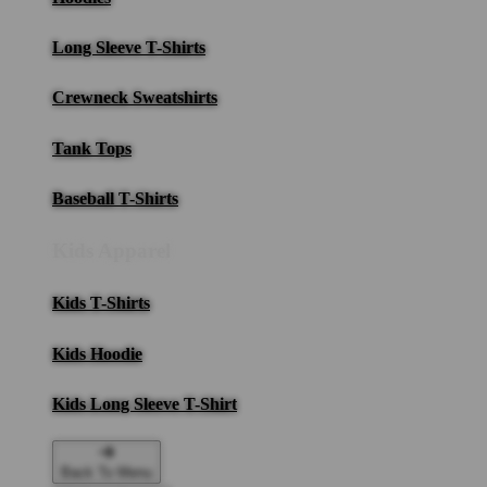
Long Sleeve T-Shirts
Crewneck Sweatshirts
Tank Tops
Baseball T-Shirts
Kids Apparel
Kids T-Shirts
Kids Hoodie
Kids Long Sleeve T-Shirt
Back To Menu