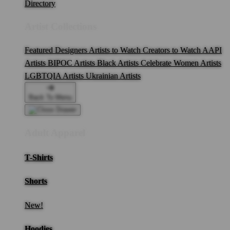
Directory
Artist Collections
Featured Designers
Artists to Watch
Creators to Watch
AAPI
Artists
BIPOC Artists
Black Artists
Celebrate Women Artists
LGBTQIA Artists
Ukrainian Artists
Back To Menu
Adult Apparel
T-Shirts
Shorts
New!
Hoodies