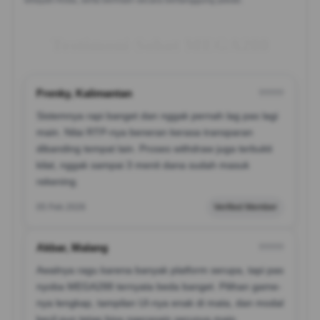
wilayah Anda, serta bermain secara bertanggung jawab.
Testimoni Sobat MEGA288
Frenky, Kalimantan
?????
Sistemnya rapi banget dan nggak pernah lag pas lagi
main. Nilai RTP-nya beneran kerasa transparan
dibanding tempat lain. Proses withdraw juga terbukti
kilat, nggak sampai 3 menit dana sudah masuk
rekening.
05 Feb 2026
Verified Member
Akbar, Malang
?????
Awalnya ragu karena banyak platform serupa, tapi pas
nyoba MEGA288 ternyata beda banget. Pilihan game-
nya lengkap, tampilan UI-nya enak di mata, dan modal
kecil pun tetap bisa ngerasain serunya main.