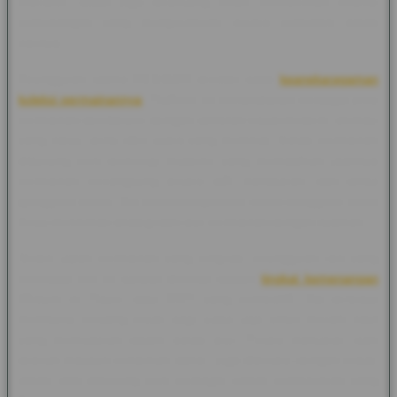
interaktif, tetapi juga dirancang untuk memberikan potensi
kemenangan yang mengesankan secara konsisten setiap
harinya.
Keunggulan utama MEGA288 terletak pada
keanekaragaman
koleksi permainannya
. Platform ini menyediakan berbagai jenis
permainan spektakuler dengan tampilan visual modern, animasi
yang halus, serta efek suara yang memikat. Setiap permainan
didukung oleh teknologi mutakhir yang memastikan jalannya
permainan berlangsung secara adil, transparan, dan tanpa
gangguan teknis. Hal ini memungkinkan setiap pengguna untuk
fokus menikmati strategi dan alur permainan dengan nyaman.
Selain sajian permainan yang lengkap, keunggulan lain yang
membuat link ini banyak diminati adalah
tingkat kemenangan
(Return to Player atau RTP) yang kompetitif. Hal tersebut
membuka peluang besar bagi siapa saja untuk meraih hasil
yang memuaskan dalam setiap sesi. Proses transaksi—baik
deposit maupun penarikan dana—juga diproses dengan cepat,
aman, dan didukung oleh berbagai sistem pembayaran yang