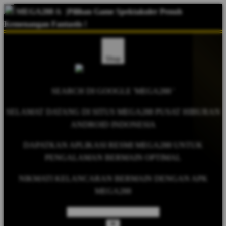
MEGA288
&
|Pilihan Game Spektakuler Penuh
Kemenangan Fantastis !
Shop
SEARCH DI GOOGLE 'MEGA288 '
SELAMAT DATANG DI SITUS MEGA288 PUSAT HIBURAN
ANDROID INDONESIA
DAPATKAN APLIKASI RESMI MEGA288 UNTUK
PENGALAMAN BERMAIN OPTIMAL
NIKMATI KELANCARAN BERMAIN DENGAN APK
MEGA288