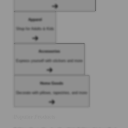
Apparel
Shop for Adults & Kids
Accessories
Express yourself with stickers and more
Home Goods
Decorate with pillows, tapestries, and more
Popular Products