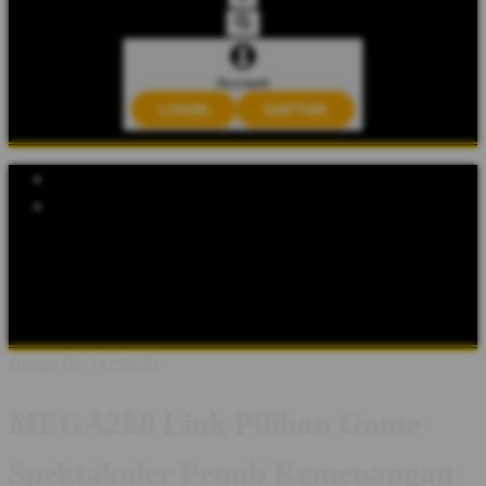
Account
LOGIN
DAFTAR
Explore Categories
Popular Products
Shop All Designs
MEGA288
MEGA288 LOGIN
MEGA288
LINK LOGIN
MEGA288 DAFTAR
MEGA288 GAMPANG
CUAN
MEGA288 TERPOPULER 2026
MEGA288 GAME
SPEKTAKULER
Design ID: 74235272
MEGA288 Link Pilihan Game
Spektakuler Penuh Kemenangan