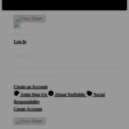
Personal Information
Privacy Policy
Terms
Welcome Guest!
Log In
Sign Up
Create an account to save your favorite designs for viewing
anytime, on any device.
Create an Account
Artist Sign Up
About TeePublic
Social
Responsibility
Create Account