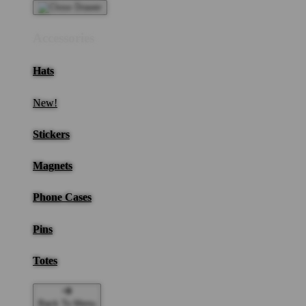
Accessories
Hats
New!
Stickers
Magnets
Phone Cases
Pins
Totes
Back To Menu