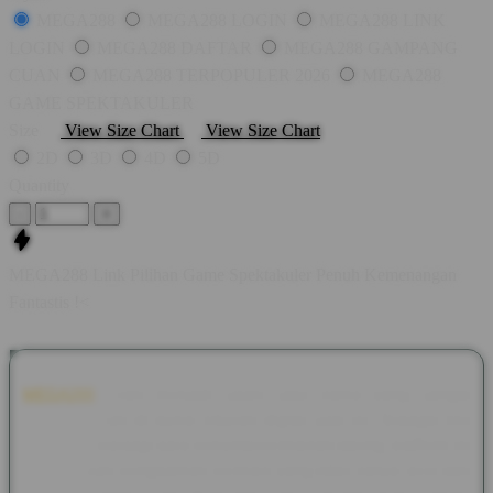
MEGA288
MEGA288 LOGIN
MEGA288 LINK
LOGIN
MEGA288 DAFTAR
MEGA288 GAMPANG
CUAN
MEGA288 TERPOPULER 2026
MEGA288
GAME SPEKTAKULER
Size
View Size Chart
View Size Chart
2D
3D
4D
5D
Quantity
-
+
MEGA288 Link Pilihan Game Spektakuler Penuh Kemenangan
Fantastis !<
MEGA288
telah menjadi salah satu nama yang sangat
diperhitungkan di dunia hiburan digital saat ini. Sebagai link
pilihan utama bagi para pencinta permainan daring, platform ini
menawarkan pengalaman bermain yang tidak hanya seru dan