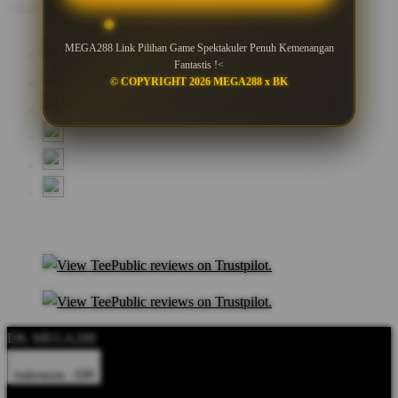
Share this design:
MEGA288 Link Pilihan Game Spektakuler Penuh Kemenangan
Fantastis !<
© COPYRIGHT 2026 MEGA288 x BK
DK MEGA288
Indonesia - IDR
Product Safety
Intellectual Property Policy
CA: Do Not Sell My