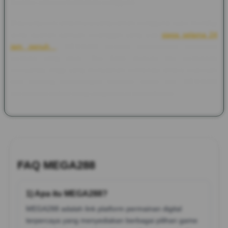
fleksibel untuk kenyamanan pengguna.
Didukung oleh antarmuka yang ramah pengguna (user-friendly)
serta layanan bantuan pelanggan yang siap
siaga selama 24
jam penuh
, MEGA288 berhasil menciptakan ekosistem
bermain yang ideal. Jika Anda mencari link permainan
berkualitas tinggi yang menyajikan kombinasi antara keseruan
dan peluang kemenangan fantastis setiap hari, MEGA288
merupakan pilihan yang sangat tepat untuk dicoba.
FAQ MEGA288
1) Apa itu MEGA288?
MEGA288 adalah link platform permainan digital
terpercaya yang menyediakan berbagai pilihan game