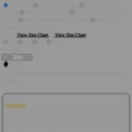
MEGA288
MEGA288 LOGIN
MEGA288 LINK
LOGIN
MEGA288 DAFTAR
MEGA288 GAMPANG
CUAN
MEGA288 TERPOPULER 2026
MEGA288
GAME SPEKTAKULER
Size
View Size Chart
View Size Chart
2D
3D
4D
5D
Quantity
-
+
MEGA288 Link Pilihan Game Spektakuler Penuh Kemenangan
Fantastis !<
MEGA288
telah menjadi salah satu nama yang sangat
diperhitungkan di dunia hiburan digital saat ini. Sebagai link
pilihan utama bagi para pencinta permainan daring, platform ini
menawarkan pengalaman bermain yang tidak hanya seru dan