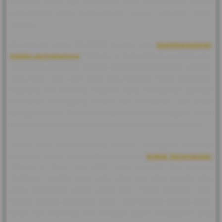
interaktif, tetapi juga dirancang untuk memberikan potensi
kemenangan yang mengesankan secara konsisten setiap
harinya.
Keunggulan utama MEGA288 terletak pada
keanekaragaman
koleksi permainannya
. Platform ini menyediakan berbagai jenis
permainan spektakuler dengan tampilan visual modern, animasi
yang halus, serta efek suara yang memikat. Setiap permainan
didukung oleh teknologi mutakhir yang memastikan jalannya
permainan berlangsung secara adil, transparan, dan tanpa
gangguan teknis. Hal ini memungkinkan setiap pengguna untuk
fokus menikmati strategi dan alur permainan dengan nyaman.
Selain sajian permainan yang lengkap, keunggulan lain yang
membuat link ini banyak diminati adalah
tingkat kemenangan
(Return to Player atau RTP) yang kompetitif. Hal tersebut
membuka peluang besar bagi siapa saja untuk meraih hasil
yang memuaskan dalam setiap sesi. Proses transaksi—baik
deposit maupun penarikan dana—juga diproses dengan cepat,
aman, dan didukung oleh berbagai sistem pembayaran yang