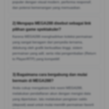
populer dengan visual modern, performa responsif,
dan potensi kemenangan yang memuaskan.
2) Mengapa MEGA288 disebut sebagai link
pilihan game spektakuler?
Karena MEGA288 menghadirkan koleksi permainan
yang sangat beragam dari penyedia ternama,
didukung oleh grafik berkualitas tinggi, sistem
permainan yang adil, serta nilai pengembalian (Return
to Player/RTP) yang kompetitif.
3) Bagaimana cara bergabung dan mulai
bermain di MEGA288?
Anda cukup mengakses link resmi MEGA288,
melakukan pendaftaran akun dengan mengisi data
yang diperlukan, lalu melakukan pengisian saldo
(deposit) awal untuk mulai memilih permainan favorit