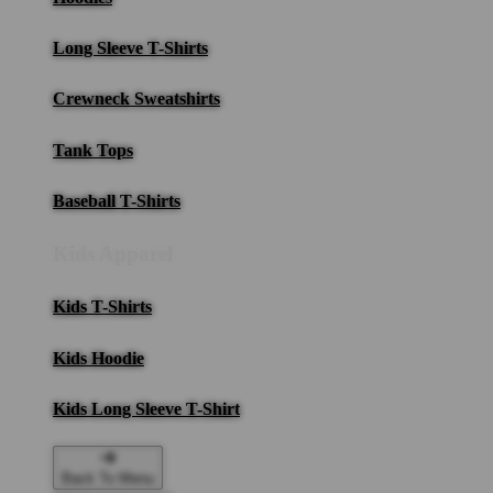
Long Sleeve T-Shirts
Crewneck Sweatshirts
Tank Tops
Baseball T-Shirts
Kids Apparel
Kids T-Shirts
Kids Hoodie
Kids Long Sleeve T-Shirt
Back To Menu