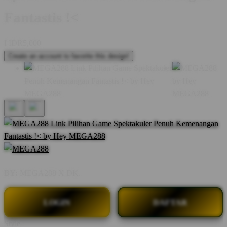
Fantastis !<
I
IDR5,000
Create an account to favorite this design!
BY:
MEGA288 X DK.
LOGIN
DAFTAR
Style