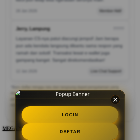
28 Jan 2026
Member Aktif
Jerry, Lampung
?????
Layanan CS-nya patut diacungi jempol! Jam berapa
pun ada kendala langsung dibantu sama respon yang
ramah dan solutif. Transaksi lewat e-wallet juga
gampang banget. Sangat direkomendasikan!
12 Jan 2026
Live Chat Support
*Baru daftar minggu lalu dan langsung dapet pengalaman yang
menyenangkan. Navigasi aplikasinya gampang dipahami buat
pemula kayak saya. Pilihan gamenya banyak dan semuanya
responsif di HP.
LOGIN
MEGA288 - 2026
DAFTAR