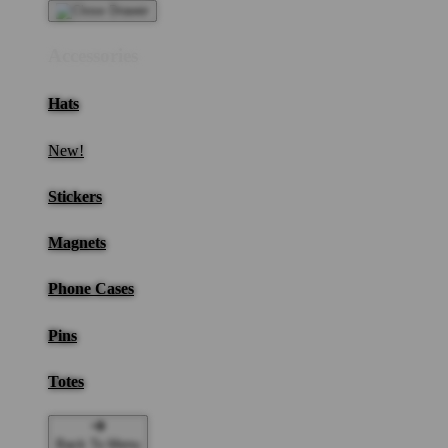
Accessories
Hats
New!
Stickers
Magnets
Phone Cases
Pins
Totes
Back To Menu