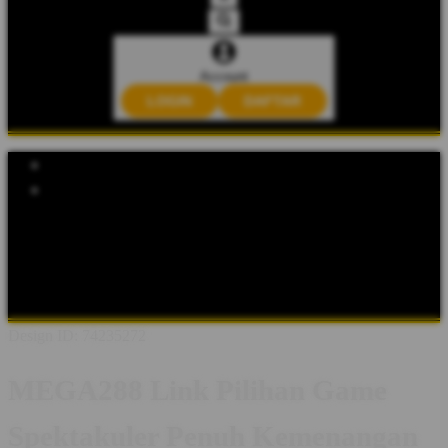
Account
LOGIN
DAFTAR
Explore Categories
Popular Products
Shop All Designs
MEGA288
MEGA288 LOGIN
MEGA288
LINK LOGIN
MEGA288 DAFTAR
MEGA288 GAMPANG
CUAN
MEGA288 TERPOPULER 2026
MEGA288 GAME
SPEKTAKULER
Design ID: 74235272
MEGA288 Link Pilihan Game
Spektakuler Penuh Kemenangan