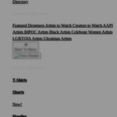
Directory
Artist Collections
Featured Designers
Artists to Watch
Creators to Watch
AAPI
Artists
BIPOC Artists
Black Artists
Celebrate Women Artists
LGBTQIA Artists
Ukrainian Artists
Back To Menu
Adult Apparel
T-Shirts
Shorts
New!
Hoodies