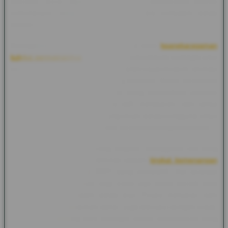
interaktif, tetapi juga dirancang untuk memberikan potensi
kemenangan yang mengesankan secara konsisten setiap
harinya.
Keunggulan utama MEGA288 terletak pada
keanekaragaman
koleksi permainannya
. Platform ini menyediakan berbagai jenis
permainan spektakuler dengan tampilan visual modern, animasi
yang halus, serta efek suara yang memikat. Setiap permainan
didukung oleh teknologi mutakhir yang memastikan jalannya
permainan berlangsung secara adil, transparan, dan tanpa
gangguan teknis. Hal ini memungkinkan setiap pengguna untuk
fokus menikmati strategi dan alur permainan dengan nyaman.
Selain sajian permainan yang lengkap, keunggulan lain yang
membuat link ini banyak diminati adalah
tingkat kemenangan
(Return to Player atau RTP) yang kompetitif. Hal tersebut
membuka peluang besar bagi siapa saja untuk meraih hasil
yang memuaskan dalam setiap sesi. Proses transaksi—baik
deposit maupun penarikan dana—juga diproses dengan cepat,
aman, dan didukung oleh berbagai sistem pembayaran yang