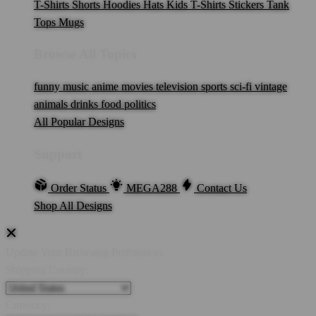
T-Shirts
Shorts
Hoodies
Hats
Kids T-Shirts
Stickers
Tank
Tops
Mugs
Browse All Topics
funny
music
anime
movies
television
sports
sci-fi
vintage
animals
drinks
food
politics
All Popular Designs
Support
Order Status
MEGA288
Contact Us
Shop All Designs
Update Your Browsing Preferences
Shipping Country:
Currency: