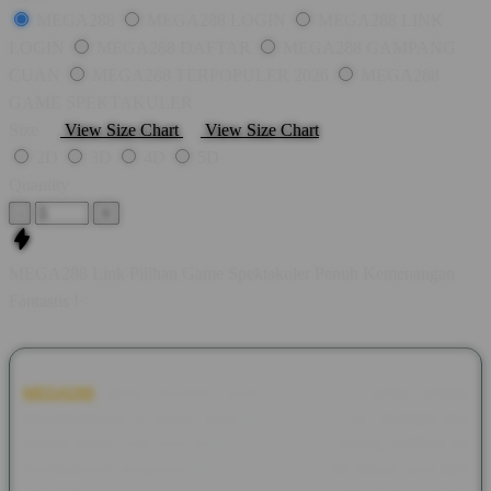
MEGA288
MEGA288 LOGIN
MEGA288 LINK
LOGIN
MEGA288 DAFTAR
MEGA288 GAMPANG
CUAN
MEGA288 TERPOPULER 2026
MEGA288
GAME SPEKTAKULER
Size
View Size Chart
View Size Chart
2D
3D
4D
5D
Quantity
-
+
MEGA288 Link Pilihan Game Spektakuler Penuh Kemenangan
Fantastis !<
MEGA288
telah menjadi salah satu nama yang sangat
diperhitungkan di dunia hiburan digital saat ini. Sebagai link
pilihan utama bagi para pencinta permainan daring, platform ini
menawarkan pengalaman bermain yang tidak hanya seru dan