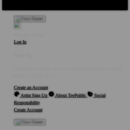
Personal Information
Privacy Policy
Terms
Welcome Guest!
Log In
Sign Up
Create an account to save your favorite designs for viewing
anytime, on any device.
Create an Account
Artist Sign Up
About TeePublic
Social
Responsibility
Create Account