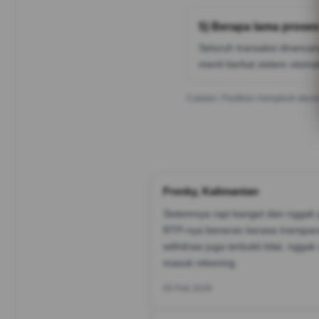
5) Berapa lama prose
Seluruh transaksi diranca
menit berkat sistem otoma
Catatan: Pastikan mengikuti atur
Frenky, Kalimantan
Sistemnya rapi banget dan nggak p
RTP-nya beneran kerasa transpara
withdraw juga terbukti kilat, ngg
masuk rekening.
05 Feb 2026