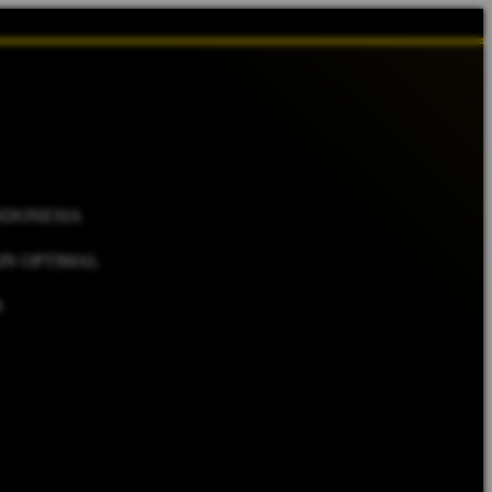
NDONESIA
IN OPTIMAL
8