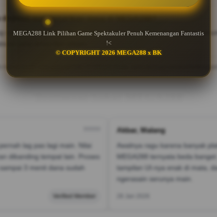
s deposit dan penarikan dana di MEGA288?
ng untuk berjalan kilat. Proses deposit dan penarikan dana secara um
MEGA288 Link Pilihan Game Spektakuler Penuh Kemenangan Fantastis
!<
tisasi yang aman dan efisien.
© COPYRIGHT 2026 MEGA288 x BK
an dan batasan usia yang berlaku di wilayah Anda, serta bermain secara bertanggu
Testimoni Sobat MEGA288
Akbar, Malang
?????
ernah lag pas lagi main. Nilai
Awalnya ragu karena banyak pla
n dibanding tempat lain. Proses
MEGA288 ternyata beda banget.
ak sampai 3 menit dana sudah
tampilan UI-nya enak di mata, da
ngerasain serunya main.
Verified Member
28 Jan 2026