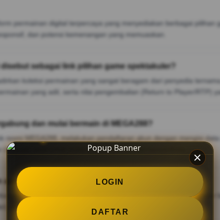
form permainan digital terpercaya yang menyediakan berbagai pilihan
responsif, dan potensi kemenangan yang memuaskan.
isebut sebagai link pilihan game spektakuler?
kan koleksi permainan yang sangat beragam dari penyedia ternama, 
 permainan yang adil, serta nilai pengembalian (Return to Player/RTP) ya
rgabung dan mulai bermain di MEGA288?
k resmi MEGA288, melakukan pendaftaran akun dengan mengisi data y
 (deposit) awal untuk mulai memilih permainan favorit Anda.
n apa saja yang didukung oleh MEGA288?
LOGIN
i pilihan metode transaksi lokal yang fleksibel, mulai dari transfer
et) yang diproses secara otomatis dan cepat.
DAFTAR