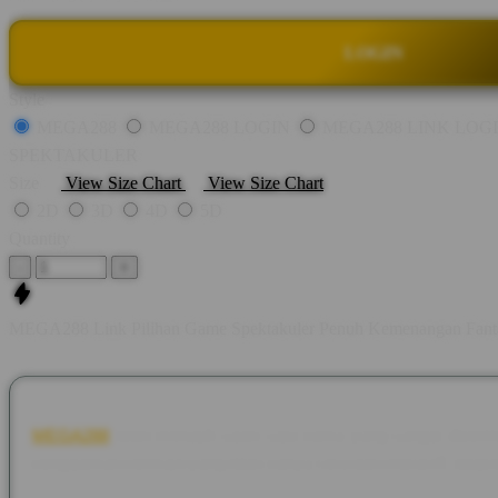
LOGIN
Style
MEGA288
MEGA288 LOGIN
MEGA288 LINK LOG
SPEKTAKULER
Size
View Size Chart
View Size Chart
2D
3D
4D
5D
Quantity
-
+
MEGA288 Link Pilihan Game Spektakuler Penuh Kemenangan Fanta
MEGA288
telah menjadi salah satu nama yang sangat diperhitu
pengalaman bermain yang tidak hanya seru dan interaktif, tet