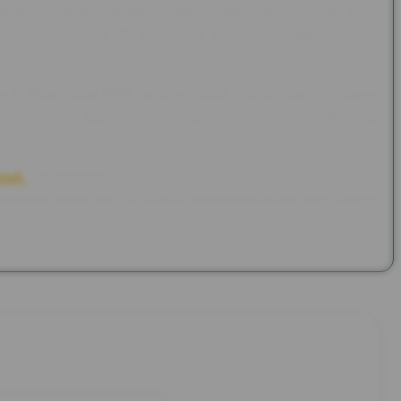
mainan spektakuler dengan tampilan visual modern, animasi yang
rlangsung secara adil, transparan, dan tanpa gangguan teknis.
rn to Player atau RTP) yang kompetitif. Hal tersebut membuka
narikan dana—juga diproses dengan cepat, aman, dan didukung
penuh
, MEGA288 berhasil menciptakan ekosistem bermain yang
fantastis setiap hari, MEGA288 merupakan pilihan yang sangat