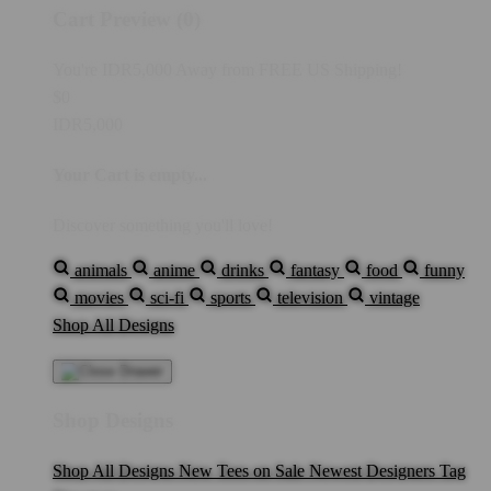
Cart Preview (0)
You're
IDR5,000
Away from
FREE US Shipping!
$0
IDR5,000
Your Cart is empty...
Discover something you'll love!
animals
anime
drinks
fantasy
food
funny
movies
sci-fi
sports
television
vintage
Shop All Designs
Shop Designs
Shop All Designs
New Tees on Sale
Newest Designers
Tag