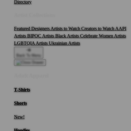
Directory
Artist Collections
Featured Designers
Artists to Watch
Creators to Watch
AAPI
Artists
BIPOC Artists
Black Artists
Celebrate Women Artists
LGBTQIA Artists
Ukrainian Artists
Back To Menu
Adult Apparel
T-Shirts
Shorts
New!
Hoodies