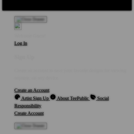
Personal Information
Privacy Policy
Terms
Welcome Guest!
Log In
Sign Up
Create an account to save your favorite designs for viewing
anytime, on any device.
Create an Account
Artist Sign Up
About TeePublic
Social
Responsibility
Create Account