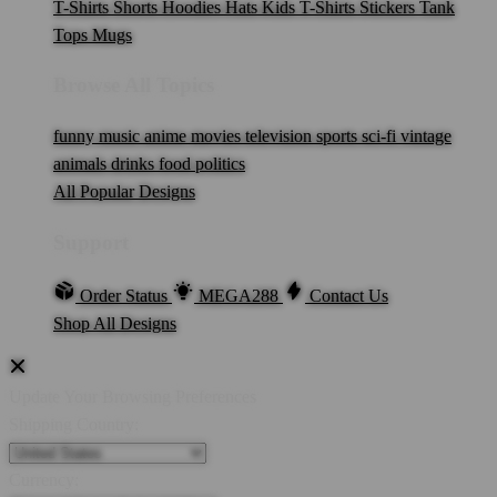
T-Shirts
Shorts
Hoodies
Hats
Kids T-Shirts
Stickers
Tank
Tops
Mugs
Browse All Topics
funny
music
anime
movies
television
sports
sci-fi
vintage
animals
drinks
food
politics
All Popular Designs
Support
Order Status
MEGA288
Contact Us
Shop All Designs
Update Your Browsing Preferences
Shipping Country:
Currency: