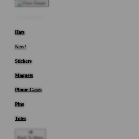
Accessories
Hats
New!
Stickers
Magnets
Phone Cases
Pins
Totes
Back To Menu