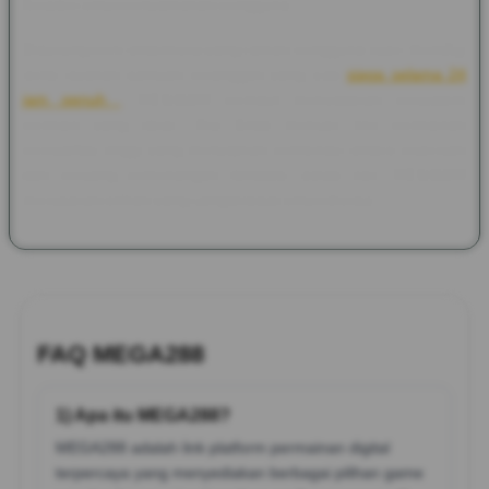
fleksibel untuk kenyamanan pengguna.
Didukung oleh antarmuka yang ramah pengguna (user-friendly)
serta layanan bantuan pelanggan yang siap
siaga selama 24
jam penuh
, MEGA288 berhasil menciptakan ekosistem
bermain yang ideal. Jika Anda mencari link permainan
berkualitas tinggi yang menyajikan kombinasi antara keseruan
dan peluang kemenangan fantastis setiap hari, MEGA288
merupakan pilihan yang sangat tepat untuk dicoba.
FAQ MEGA288
1) Apa itu MEGA288?
MEGA288 adalah link platform permainan digital
terpercaya yang menyediakan berbagai pilihan game