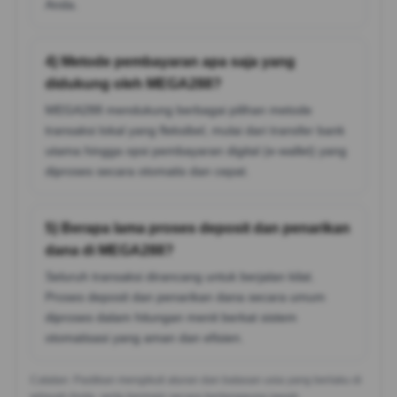
Anda.
4) Metode pembayaran apa saja yang
didukung oleh MEGA288?
MEGA288 mendukung berbagai pilihan metode
transaksi lokal yang fleksibel, mulai dari transfer bank
utama hingga opsi pembayaran digital (e-wallet) yang
diproses secara otomatis dan cepat.
5) Berapa lama proses deposit dan penarikan
dana di MEGA288?
Seluruh transaksi dirancang untuk berjalan kilat.
Proses deposit dan penarikan dana secara umum
diproses dalam hitungan menit berkat sistem
otomatisasi yang aman dan efisien.
Catatan: Pastikan mengikuti aturan dan batasan usia yang berlaku di