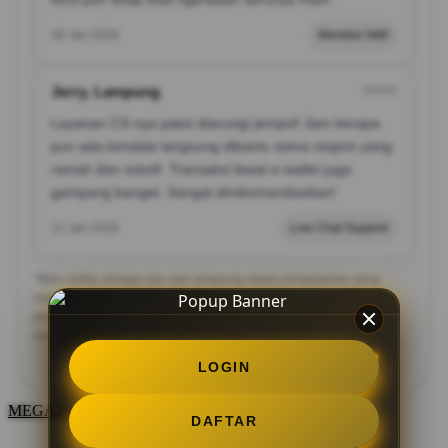
28 Jan 2026
Member Aktif
Jerry, Lampung
?????
Layanan CS-nya patut diacungi jempol! Jam berapa
pun ada kendala langsung dibantu sama respon yang
ramah dan solutif. Transaksi lewat e-wallet juga
gampang banget. Sangat direkomendasikan!
12 Jan 2026
Live Chat Support
*Baru daftar minggu lalu dan langsung dapet pengalaman yang
menyenangkan. Navigasi aplikasinya gampang dipahami buat
pemula kayak saya. Pilihan gamenya banyak dan semuanya
responsif di HP.
LOGIN
MEGA288 - 2026
DAFTAR