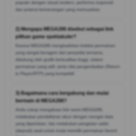
populer dengan visual modern, performa responsif,
dan potensi kemenangan yang memuaskan.
2) Mengapa MEGA288 disebut sebagai link
pilihan game spektakuler?
Karena MEGA288 menghadirkan koleksi permainan
yang sangat beragam dari penyedia ternama,
didukung oleh grafik berkualitas tinggi, sistem
permainan yang adil, serta nilai pengembalian (Return
to Player/RTP) yang kompetitif.
3) Bagaimana cara bergabung dan mulai
bermain di MEGA288?
Anda cukup mengakses link resmi MEGA288,
melakukan pendaftaran akun dengan mengisi data
yang diperlukan, lalu melakukan pengisian saldo
(deposit) awal untuk mulai memilih permainan favorit