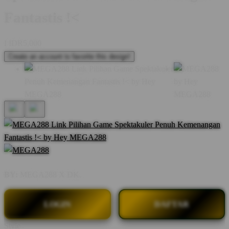
Fantastis !<
I
IDR5,000
Create an account to favorite this design!
BY:
MEGA288 X DK.
LOGIN
DAFTAR
Style