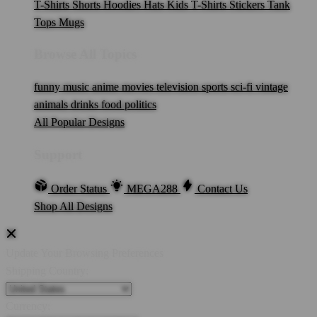
T-Shirts
Shorts
Hoodies
Hats
Kids T-Shirts
Stickers
Tank
Tops
Mugs
Browse All Topics
funny
music
anime
movies
television
sports
sci-fi
vintage
animals
drinks
food
politics
All Popular Designs
Support
Order Status
MEGA288
Contact Us
Shop All Designs
Update Your Browsing Preferences
Shipping Country:
Currency: