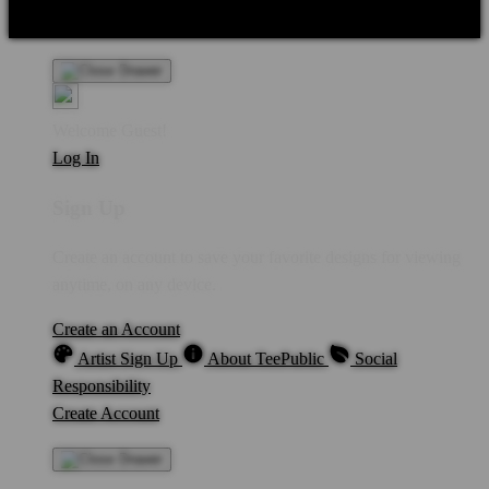
Personal Information
Privacy Policy
Terms
Welcome Guest!
Log In
Sign Up
Create an account to save your favorite designs for viewing
anytime, on any device.
Create an Account
Artist Sign Up
About TeePublic
Social
Responsibility
Create Account