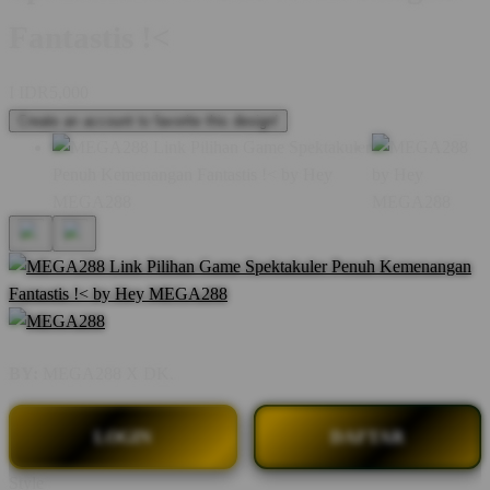
Fantastis !<
I
IDR5,000
Create an account to favorite this design!
BY:
MEGA288 X DK.
LOGIN
DAFTAR
Style