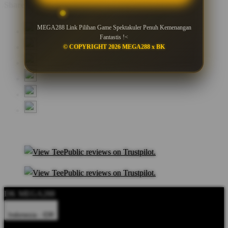
Share this design:
MEGA288 Link Pilihan Game Spektakuler Penuh Kemenangan
Fantastis !<
© COPYRIGHT 2026 MEGA288 x BK
DK MEGA288
Indonesia - IDR
Product Safety
Intellectual Property Policy
CA: Do Not Sell My