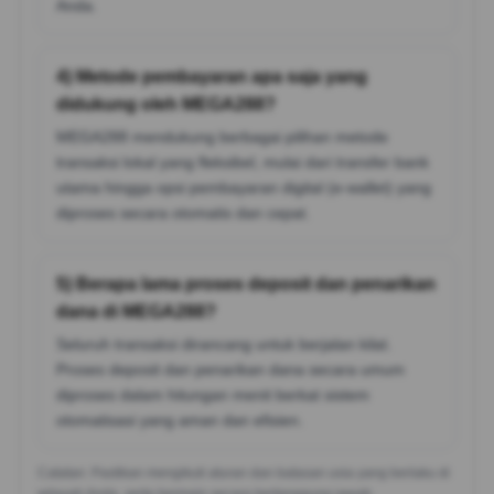
Anda.
4) Metode pembayaran apa saja yang
didukung oleh MEGA288?
MEGA288 mendukung berbagai pilihan metode
transaksi lokal yang fleksibel, mulai dari transfer bank
utama hingga opsi pembayaran digital (e-wallet) yang
diproses secara otomatis dan cepat.
5) Berapa lama proses deposit dan penarikan
dana di MEGA288?
Seluruh transaksi dirancang untuk berjalan kilat.
Proses deposit dan penarikan dana secara umum
diproses dalam hitungan menit berkat sistem
otomatisasi yang aman dan efisien.
Catatan: Pastikan mengikuti aturan dan batasan usia yang berlaku di