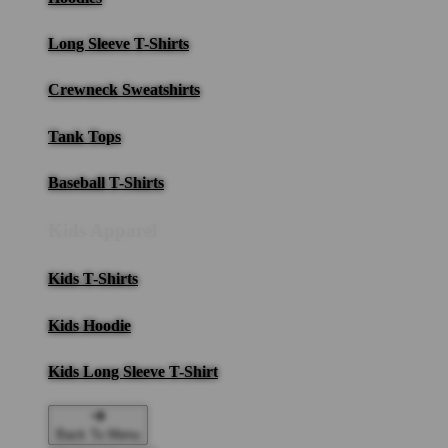
Long Sleeve T-Shirts
Crewneck Sweatshirts
Tank Tops
Baseball T-Shirts
Kids Apparel
Kids T-Shirts
Kids Hoodie
Kids Long Sleeve T-Shirt
Back To Menu