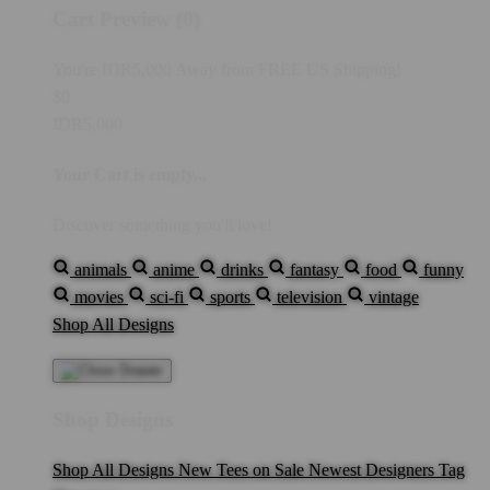
Cart Preview (0)
You're
IDR5,000
Away from
FREE US Shipping!
$0
IDR5,000
Your Cart is empty...
Discover something you'll love!
animals
anime
drinks
fantasy
food
funny
movies
sci-fi
sports
television
vintage
Shop All Designs
Shop Designs
Shop All Designs
New Tees on Sale
Newest Designers
Tag