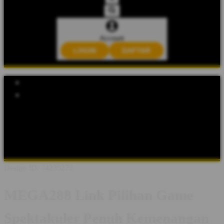
Account
LOGIN
DAFTAR
Explore Categories
Popular Products
Shop All Designs
MEGA288
MEGA288 LOGIN
MEGA288
LINK LOGIN
MEGA288 DAFTAR
MEGA288 GAMPANG
CUAN
MEGA288 TERPOPULER 2026
MEGA288 GAME
SPEKTAKULER
Design ID: 74235272
MEGA288 Link Pilihan Game
Spektakuler Penuh Kemenangan