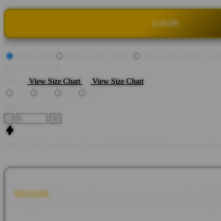
LOGIN
Style
MEGA288
MEGA288 LOGIN
MEGA288 LINK LOG
SPEKTAKULER
Size
View Size Chart
View Size Chart
2D
3D
4D
5D
Quantity
-
+
MEGA288 Link Pilihan Game Spektakuler Penuh Kemenangan Fanta
MEGA288
telah menjadi salah satu nama yang sangat diperhitu
pengalaman bermain yang tidak hanya seru dan interaktif, tet