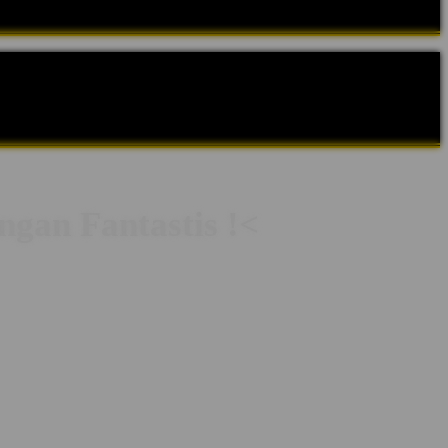
A288 TERPOPULER 2026
MEGA288 GAME SPEKTAKULER
gan Fantastis !<