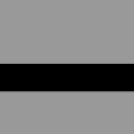
nal Information
Privacy Policy
Terms