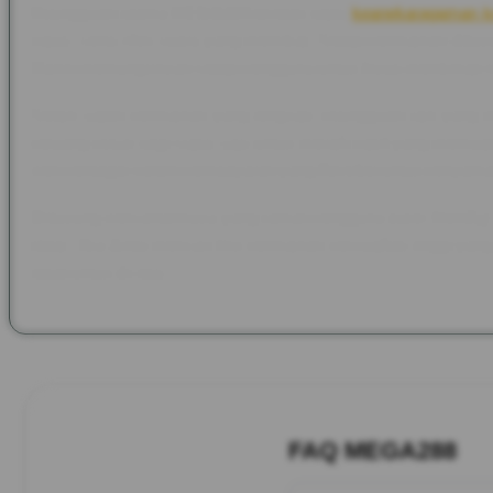
Keunggulan utama MEGA288 terletak pada
keanekaragaman ko
halus, serta efek suara yang memikat. Setiap permainan diduk
Hal ini memungkinkan setiap pengguna untuk fokus menikmati s
Selain sajian permainan yang lengkap, keunggulan lain yang 
peluang besar bagi siapa saja untuk meraih hasil yang memu
oleh berbagai sistem pembayaran yang fleksibel untuk kenyam
Didukung oleh antarmuka yang ramah pengguna (user-friendly)
ideal. Jika Anda mencari link permainan berkualitas tinggi 
tepat untuk dicoba.
FAQ MEGA288