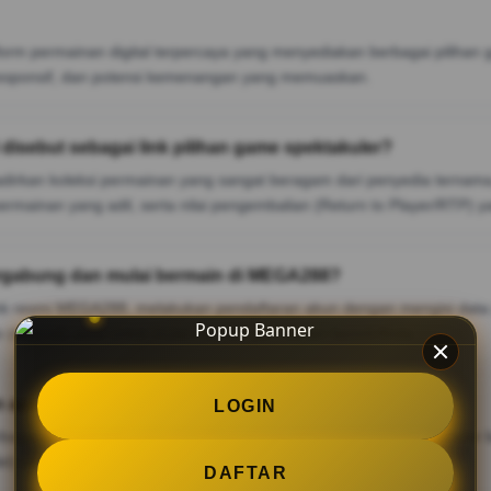
form permainan digital terpercaya yang menyediakan berbagai pilihan
responsif, dan potensi kemenangan yang memuaskan.
isebut sebagai link pilihan game spektakuler?
kan koleksi permainan yang sangat beragam dari penyedia ternama, 
 permainan yang adil, serta nilai pengembalian (Return to Player/RTP) ya
rgabung dan mulai bermain di MEGA288?
k resmi MEGA288, melakukan pendaftaran akun dengan mengisi data y
 (deposit) awal untuk mulai memilih permainan favorit Anda.
n apa saja yang didukung oleh MEGA288?
LOGIN
i pilihan metode transaksi lokal yang fleksibel, mulai dari transfer
et) yang diproses secara otomatis dan cepat.
DAFTAR