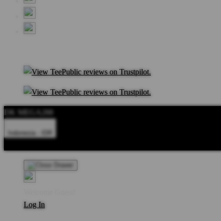
DK MEGA288
Indonesia - IDR
Product Safety
Intellectual Property Policy
CA: Do Not Sell My Perso
Welcome Guest!
Log In