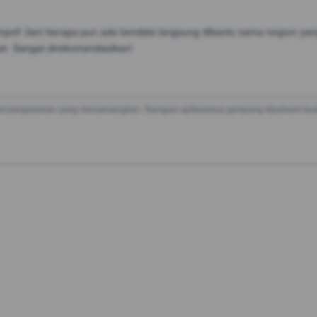
mpol! Jam berapa pun ada kendala langsung dibantu sama respon yang
et. Sangat direkomendasikan!
apet pengalaman yang menyenangkan. Navigasi aplikasinya gampang dipahami bua