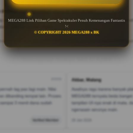
s deposit dan penarikan dana di MEGA288?
ng untuk berjalan kilat. Proses deposit dan penarikan dana secara um
MEGA288 Link Pilihan Game Spektakuler Penuh Kemenangan Fantastis
!<
tisasi yang aman dan efisien.
© COPYRIGHT 2026 MEGA288 x BK
an dan batasan usia yang berlaku di wilayah Anda, serta bermain secara bertanggu
Testimoni Sobat MEGA288
Akbar, Malang
?????
ernah lag pas lagi main. Nilai
Awalnya ragu karena banyak pla
n dibanding tempat lain. Proses
MEGA288 ternyata beda banget.
ak sampai 3 menit dana sudah
tampilan UI-nya enak di mata, da
ngerasain serunya main.
Verified Member
28 Jan 2026