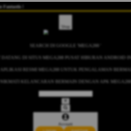
Fantastis !
Shop
SEARCH DI GOOGLE 'MEGA288 '
 DATANG DI SITUS MEGA288 PUSAT HIBURAN ANDROID I
APLIKASI RESMI MEGA288 UNTUK PENGALAMAN BERMA
NIKMATI KELANCARAN BERMAIN DENGAN APK MEGA28
Account