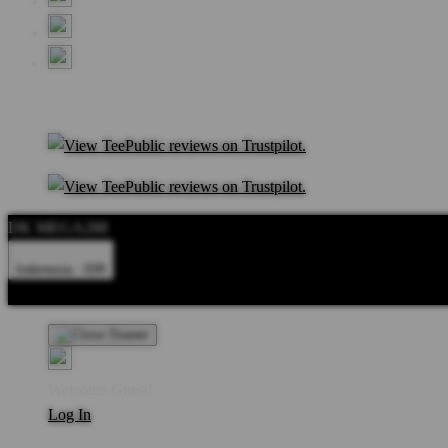
DK MEGA288
Indonesia - IDR
Product Safety
Intellectual Property Policy
CA: Do Not Sell My Perso
Welcome Guest!
Log In