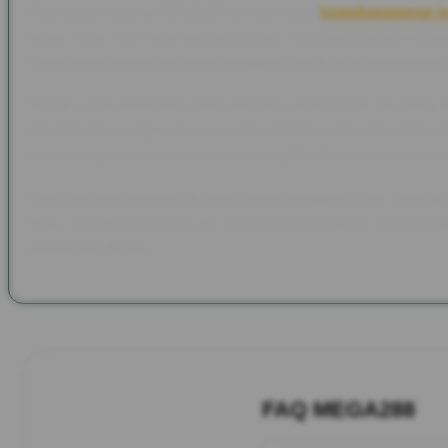
Keunggulan utama MEGA288 terletak pada
keanekaragaman ko
halus, serta efek suara yang memikat. Setiap permainan diduk
Hal ini memungkinkan setiap pengguna untuk fokus menikmati s
Selain sajian permainan yang lengkap, keunggulan lain yang 
peluang besar bagi siapa saja untuk meraih hasil yang memu
oleh berbagai sistem pembayaran yang fleksibel untuk kenyam
Didukung oleh antarmuka yang ramah pengguna (user-friendly)
ideal. Jika Anda mencari link permainan berkualitas tinggi 
tepat untuk dicoba.
FAQ MEGA288