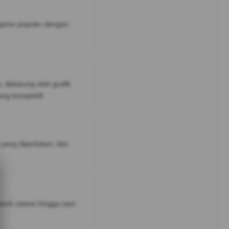
 game populer dengan
didukung oleh grafik
ng kompetitif.
ang diperlukan, lalu
 bank utama hingga opsi