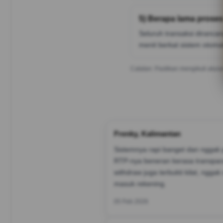
5) Berapa lama prose
Seluruh transaksi diranca
menit berkat sistem otoma
Catatan: Pastikan mengikuti atur
Frenky, Kalimantan
Sistemnya rapi banget dan nggak p
RTP-nya beneran kerasa transpara
withdraw juga terbukti kilat, ngg
masuk rekening.
05 Feb 2026