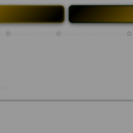
IN
MEGA288 DAFTAR
MEGA288 GAMPANG CUAN
stis !<
ngkan di dunia hiburan digital saat ini. Sebagai link pilihan utam
api juga dirancang untuk memberikan potensi kemenangan yang menges