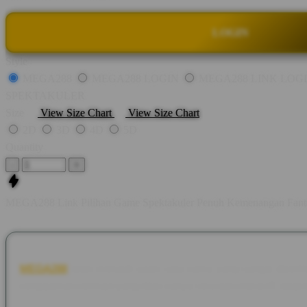
LOGIN
Style
MEGA288
MEGA288 LOGIN
MEGA288 LINK LOG
SPEKTAKULER
Size
View Size Chart
View Size Chart
2D
3D
4D
5D
Quantity
-
+
MEGA288 Link Pilihan Game Spektakuler Penuh Kemenangan Fanta
MEGA288
telah menjadi salah satu nama yang sangat diperhitu
pengalaman bermain yang tidak hanya seru dan interaktif, tet