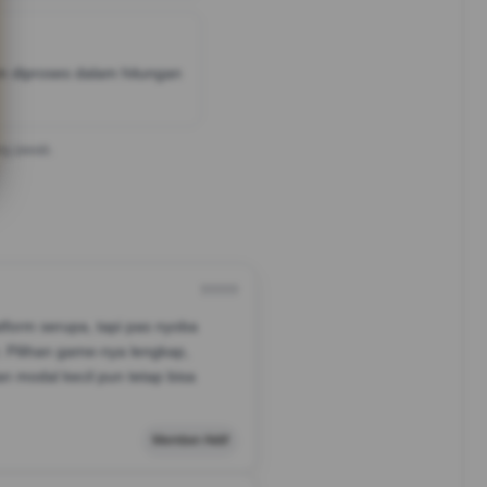
um diproses dalam hitungan
ng jawab.
?????
tform serupa, tapi pas nyoba
 Pilihan game-nya lengkap,
n modal kecil pun tetap bisa
Member Aktif