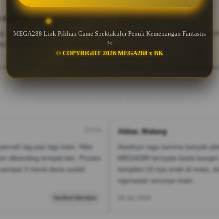
s deposit dan penarikan dana di MEGA288?
ng untuk berjalan kilat. Proses deposit dan penarikan dana secara um
MEGA288 Link Pilihan Game Spektakuler Penuh Kemenangan Fantastis
!<
tisasi yang aman dan efisien.
© COPYRIGHT 2026 MEGA288 x BK
an dan batasan usia yang berlaku di wilayah Anda, serta bermain secara bertanggu
Testimoni Sobat MEGA288
Akbar, Malang
?????
ernah lag pas lagi main. Nilai
Awalnya ragu karena banyak pla
n dibanding tempat lain. Proses
MEGA288 ternyata beda banget.
ak sampai 3 menit dana sudah
tampilan UI-nya enak di mata, da
ngerasain serunya main.
Verified Member
28 Jan 2026