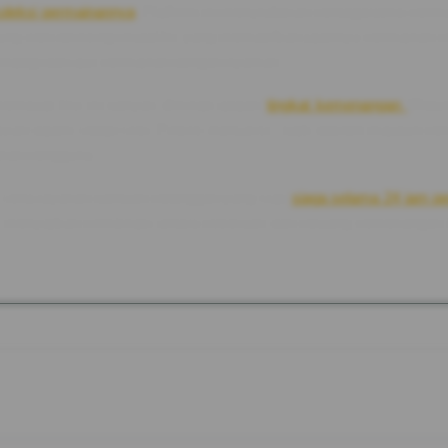
leksi permainannya
. Platform ini menyediakan berbagai jenis per
ung oleh teknologi mutakhir yang memastikan jalannya permainan be
trategi dan alur permainan dengan nyaman.
membuat link ini banyak diminati adalah
tingkat kemenangan
(Retu
askan dalam setiap sesi. Proses transaksi—baik deposit maupun pe
anan pengguna.
 serta layanan bantuan pelanggan yang siap
siaga selama 24 jam 
yang menyajikan kombinasi antara keseruan dan peluang kemenangan 