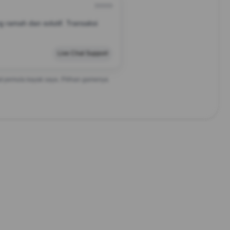
?????
 ramah dan solutif. Transaksi
Live Chat Support
t pemula kayak saya. Pilihan gamenya