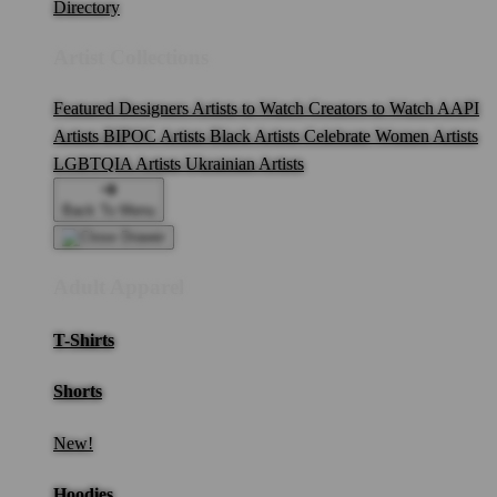
Directory
Artist Collections
Featured Designers
Artists to Watch
Creators to Watch
AAPI
Artists
BIPOC Artists
Black Artists
Celebrate Women Artists
LGBTQIA Artists
Ukrainian Artists
Back To Menu
Adult Apparel
T-Shirts
Shorts
New!
Hoodies