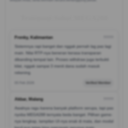
wilayah Anda, serta bermain secara bertanggung jawab.
Testimoni Sobat MEGA288
Frenky, Kalimantan
?????
Sistemnya rapi banget dan nggak pernah lag pas lagi
main. Nilai RTP-nya beneran kerasa transparan
dibanding tempat lain. Proses withdraw juga terbukti
kilat, nggak sampai 3 menit dana sudah masuk
rekening.
05 Feb 2026
Verified Member
Akbar, Malang
?????
Awalnya ragu karena banyak platform serupa, tapi pas
nyoba MEGA288 ternyata beda banget. Pilihan game-
nya lengkap, tampilan UI-nya enak di mata, dan modal
kecil pun tetap bisa ngerasain serunya main.