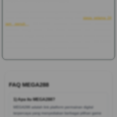
fleksibel untuk kenyamanan pengguna.
Didukung oleh antarmuka yang ramah pengguna (user-friendly)
serta layanan bantuan pelanggan yang siap
siaga selama 24
jam penuh
, MEGA288 berhasil menciptakan ekosistem
bermain yang ideal. Jika Anda mencari link permainan
berkualitas tinggi yang menyajikan kombinasi antara keseruan
dan peluang kemenangan fantastis setiap hari, MEGA288
merupakan pilihan yang sangat tepat untuk dicoba.
FAQ MEGA288
1) Apa itu MEGA288?
MEGA288 adalah link platform permainan digital
terpercaya yang menyediakan berbagai pilihan game