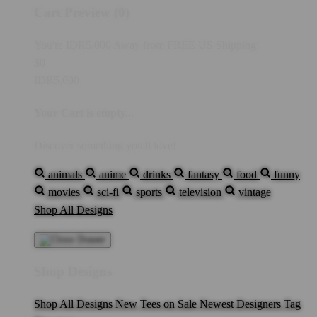
Cart Preview (0)
You're
IDR5,000
Away from
FREE US Shipping!
$0
IDR5,000
Your Cart is empty...
Discover something you'll love!
animals
anime
drinks
fantasy
food
funny
movies
sci-fi
sports
television
vintage
Shop All Designs
Shop Designs
Shop All Designs
New Tees on Sale
Newest Designers
Tag