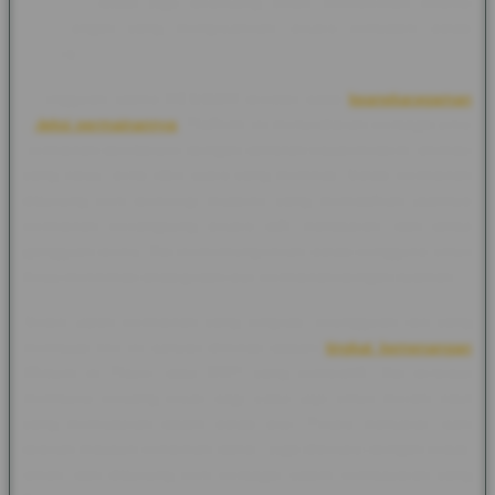
interaktif, tetapi juga dirancang untuk memberikan potensi
kemenangan yang mengesankan secara konsisten setiap
harinya.
Keunggulan utama MEGA288 terletak pada
keanekaragaman
koleksi permainannya
. Platform ini menyediakan berbagai jenis
permainan spektakuler dengan tampilan visual modern, animasi
yang halus, serta efek suara yang memikat. Setiap permainan
didukung oleh teknologi mutakhir yang memastikan jalannya
permainan berlangsung secara adil, transparan, dan tanpa
gangguan teknis. Hal ini memungkinkan setiap pengguna untuk
fokus menikmati strategi dan alur permainan dengan nyaman.
Selain sajian permainan yang lengkap, keunggulan lain yang
membuat link ini banyak diminati adalah
tingkat kemenangan
(Return to Player atau RTP) yang kompetitif. Hal tersebut
membuka peluang besar bagi siapa saja untuk meraih hasil
yang memuaskan dalam setiap sesi. Proses transaksi—baik
deposit maupun penarikan dana—juga diproses dengan cepat,
aman, dan didukung oleh berbagai sistem pembayaran yang