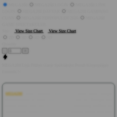
MEGA288
MEGA288 LOGIN
MEGA288 LINK
LOGIN
MEGA288 DAFTAR
MEGA288 GAMPANG
CUAN
MEGA288 TERPOPULER 2026
MEGA288
GAME SPEKTAKULER
Size
View Size Chart
View Size Chart
2D
3D
4D
5D
Quantity
-
+
MEGA288 Link Pilihan Game Spektakuler Penuh Kemenangan
Fantastis !<
MEGA288
telah menjadi salah satu nama yang sangat
diperhitungkan di dunia hiburan digital saat ini. Sebagai link
pilihan utama bagi para pencinta permainan daring, platform ini
menawarkan pengalaman bermain yang tidak hanya seru dan