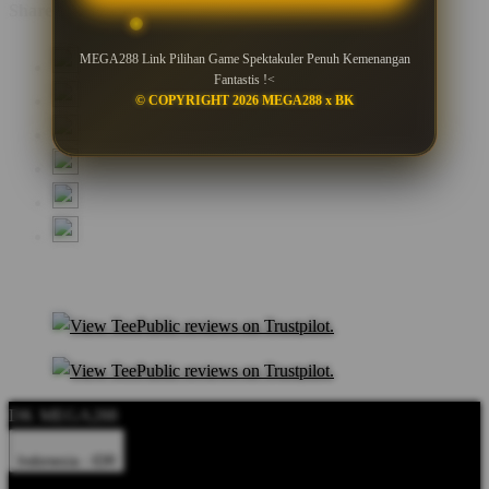
Share this design:
MEGA288 Link Pilihan Game Spektakuler Penuh Kemenangan
Fantastis !<
© COPYRIGHT 2026 MEGA288 x BK
DK MEGA288
Indonesia - IDR
Product Safety
Intellectual Property Policy
CA: Do Not Sell My