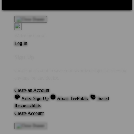
Personal Information
Privacy Policy
Terms
Welcome Guest!
Log In
Sign Up
Create an account to save your favorite designs for viewing
anytime, on any device.
Create an Account
Artist Sign Up
About TeePublic
Social
Responsibility
Create Account