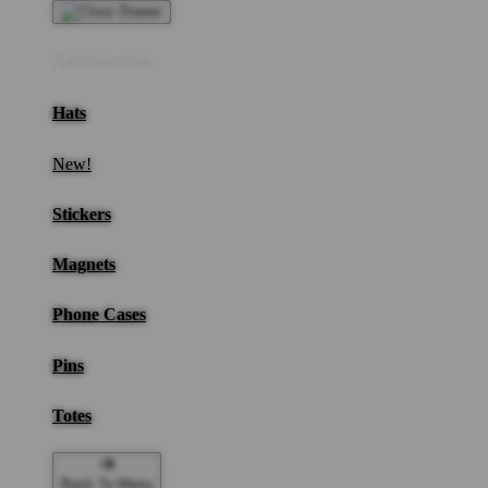
Accessories
Hats
New!
Stickers
Magnets
Phone Cases
Pins
Totes
Back To Menu