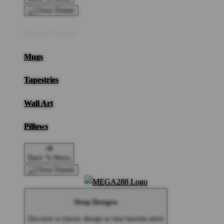
Home Goods
Mugs
Tapestries
Wall Art
Pillows
Back To Menu
Shop Designs
Discover a classic design or new favorite artist