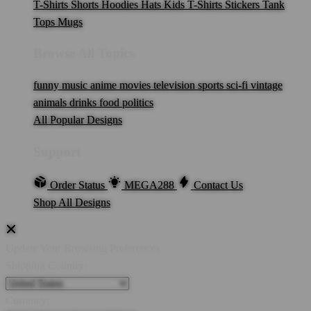
T-Shirts
Shorts
Hoodies
Hats
Kids T-Shirts
Stickers
Tank
Tops
Mugs
Browse All Topics
funny
music
anime
movies
television
sports
sci-fi
vintage
animals
drinks
food
politics
All Popular Designs
Support
Order Status
MEGA288
Contact Us
Shop All Designs
Update Your Browsing Preferences
Shipping Country:
Currency: