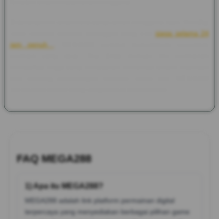
fleksibel untuk kenyamanan pengguna.
Didukung oleh antarmuka yang ramah pengguna (user-friendly)
serta layanan bantuan pelanggan yang siap
siaga selama 24
jam penuh
, MEGA288 berhasil menciptakan ekosistem
bermain yang ideal. Jika Anda mencari link permainan
berkualitas tinggi yang menyajikan kombinasi antara keseruan
dan peluang kemenangan fantastis setiap hari, MEGA288
merupakan pilihan yang sangat tepat untuk dicoba.
FAQ MEGA288
1) Apa itu MEGA288?
MEGA288 adalah link platform permainan digital
terpercaya yang menyediakan berbagai pilihan game