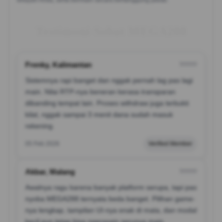
wilayah Anda, serta bermain secara bertanggung jawab.
Testimoni Sobat MEGA288
Frenky, Kalimantan
?????
Sistemnya rapi banget dan nggak pernah lag pas lagi
main. Nilai RTP-nya beneran kerasa transparan
dibanding tempat lain. Proses withdraw juga terbukti
kilat, nggak sampai 3 menit dana sudah masuk
rekening.
05 Feb 2026
Verified Member
Akbar, Malang
?????
Awalnya ragu karena banyak platform serupa, tapi pas
nyoba MEGA288 ternyata beda banget. Pilihan game-
nya lengkap, tampilan UI-nya enak di mata, dan modal
kecil pun tetap bisa ngerasain serunya main.