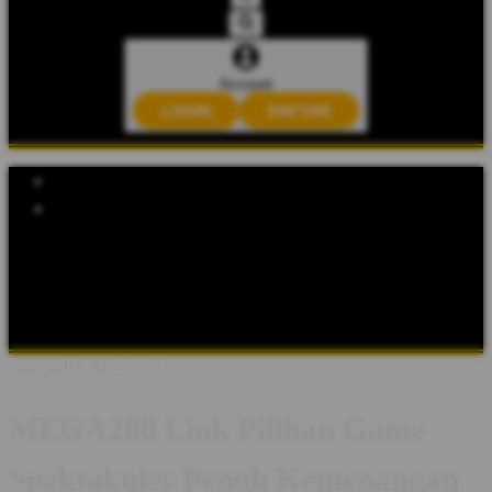
Account
LOGIN
DAFTAR
Explore Categories
Popular Products
Shop All Designs
MEGA288
MEGA288 LOGIN
MEGA288
LINK LOGIN
MEGA288 DAFTAR
MEGA288 GAMPANG
CUAN
MEGA288 TERPOPULER 2026
MEGA288 GAME
SPEKTAKULER
Design ID: 74235272
MEGA288 Link Pilihan Game
Spektakuler Penuh Kemenangan