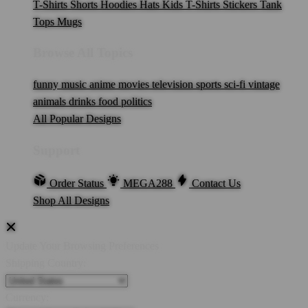
T-Shirts
Shorts
Hoodies
Hats
Kids T-Shirts
Stickers
Tank
Tops
Mugs
Browse All Topics
funny
music
anime
movies
television
sports
sci-fi
vintage
animals
drinks
food
politics
All Popular Designs
Support
Order Status
MEGA288
Contact Us
Shop All Designs
Update Your Browsing Preferences
Shipping Country:
Currency: