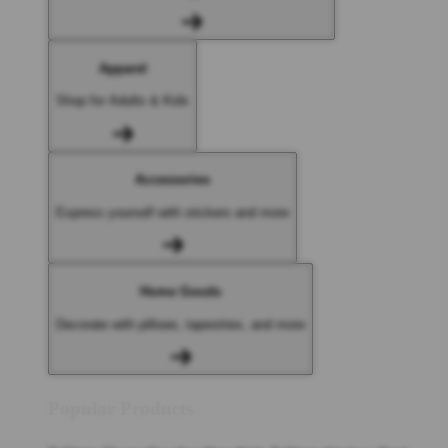
Apparel
Shop for Adults & Kids
Accessories
Express yourself with stickers and more
Home Goods
Decorate with pillows, tapestries, and more
Popular Products