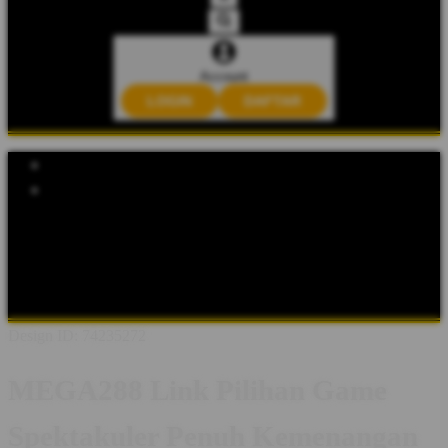
Account
LOGIN
DAFTAR
Explore Categories
Popular Products
Shop All Designs
MEGA288
MEGA288 LOGIN
MEGA288
LINK LOGIN
MEGA288 DAFTAR
MEGA288 GAMPANG
CUAN
MEGA288 TERPOPULER 2026
MEGA288 GAME
SPEKTAKULER
Design ID: 74235272
MEGA288 Link Pilihan Game
Spektakuler Penuh Kemenangan