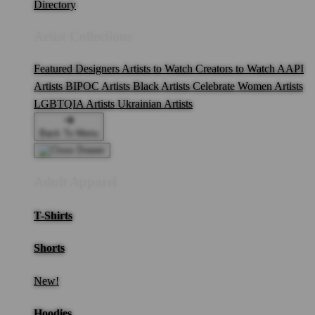
Directory
Artist Collections
Featured Designers
Artists to Watch
Creators to Watch
AAPI
Artists
BIPOC Artists
Black Artists
Celebrate Women Artists
LGBTQIA Artists
Ukrainian Artists
Back To Menu
Adult Apparel
T-Shirts
Shorts
New!
Hoodies