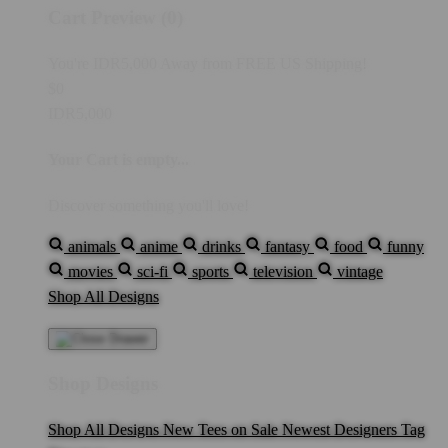
Cart Preview (0)
You're
IDR5,000
Away from
FREE US Shipping!
$0
IDR5,000
Your Cart is empty...
Discover something you'll love!
animals
anime
drinks
fantasy
food
funny
movies
sci-fi
sports
television
vintage
Shop All Designs
Shop Designs
Shop All Designs
New Tees on Sale
Newest Designers
Tag