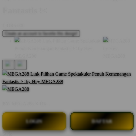
Fantastis !<
I
IDR5,000
Create an account to favorite this design!
BY:
MEGA288 X DK.
LOGIN
DAFTAR
Style