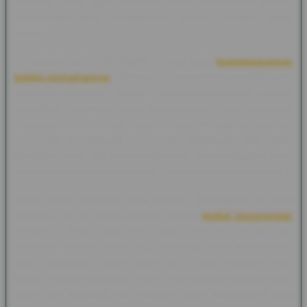
interaktif, tetapi juga dirancang untuk memberikan potensi
kemenangan yang mengesankan secara konsisten setiap
harinya.
Keunggulan utama MEGA288 terletak pada
keanekaragaman
koleksi permainannya
. Platform ini menyediakan berbagai jenis
permainan spektakuler dengan tampilan visual modern, animasi
yang halus, serta efek suara yang memikat. Setiap permainan
didukung oleh teknologi mutakhir yang memastikan jalannya
permainan berlangsung secara adil, transparan, dan tanpa
gangguan teknis. Hal ini memungkinkan setiap pengguna untuk
fokus menikmati strategi dan alur permainan dengan nyaman.
Selain sajian permainan yang lengkap, keunggulan lain yang
membuat link ini banyak diminati adalah
tingkat kemenangan
(Return to Player atau RTP) yang kompetitif. Hal tersebut
membuka peluang besar bagi siapa saja untuk meraih hasil
yang memuaskan dalam setiap sesi. Proses transaksi—baik
deposit maupun penarikan dana—juga diproses dengan cepat,
aman, dan didukung oleh berbagai sistem pembayaran yang