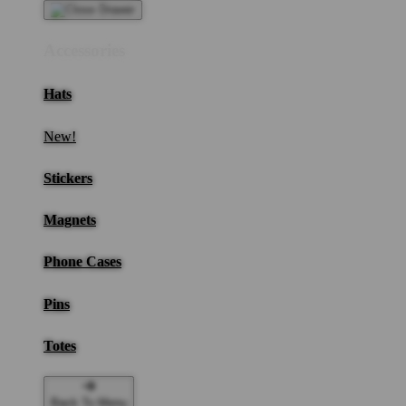
Accessories
Hats
New!
Stickers
Magnets
Phone Cases
Pins
Totes
Back To Menu