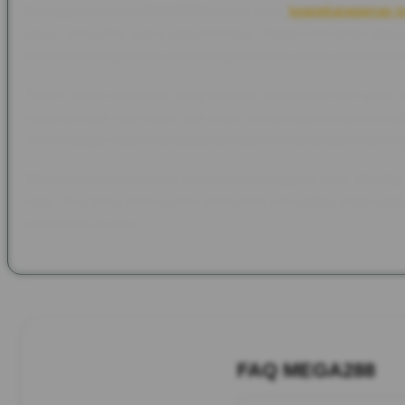
Keunggulan utama MEGA288 terletak pada
keanekaragaman ko
halus, serta efek suara yang memikat. Setiap permainan diduk
Hal ini memungkinkan setiap pengguna untuk fokus menikmati s
Selain sajian permainan yang lengkap, keunggulan lain yang 
peluang besar bagi siapa saja untuk meraih hasil yang memu
oleh berbagai sistem pembayaran yang fleksibel untuk kenyam
Didukung oleh antarmuka yang ramah pengguna (user-friendly)
ideal. Jika Anda mencari link permainan berkualitas tinggi 
tepat untuk dicoba.
FAQ MEGA288