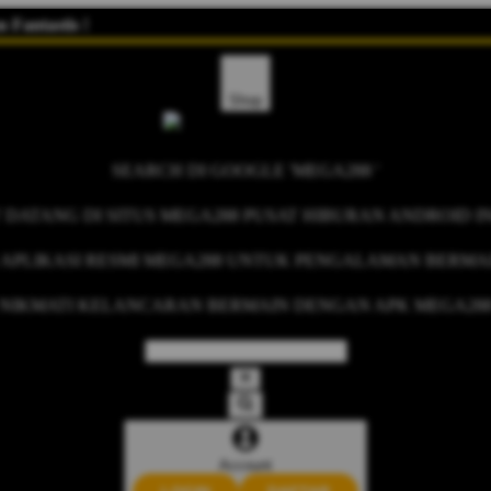
Fantastis !
Shop
SEARCH DI GOOGLE 'MEGA288 '
 DATANG DI SITUS MEGA288 PUSAT HIBURAN ANDROID I
APLIKASI RESMI MEGA288 UNTUK PENGALAMAN BERMA
NIKMATI KELANCARAN BERMAIN DENGAN APK MEGA28
Account