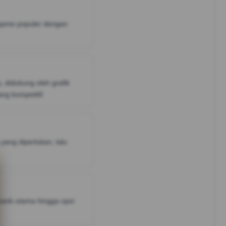
 game populer dengan
didukung oleh grafik
ng kompetitif.
ang diperlukan, lalu
 bank utama hingga opsi