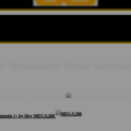
LOGIN
DAFTAR
 LOGIN
MEGA288 DAFTAR
MEGA288 GAMPANG CUAN
MEG
 Spektakuler Penuh Kemenan