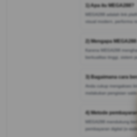
1) Apa itu MEGA288?
MEGA288 adalah link plat
visual modern, performa 
2) Mengapa MEGA288 d
Karena MEGA288 menghadir
berkualitas tinggi, sistem
3) Bagaimana cara be
Anda cukup mengakses lin
melakukan pengisian saldo
4) Metode pembayara
MEGA288 mendukung berbaga
pembayaran digital (e-wall