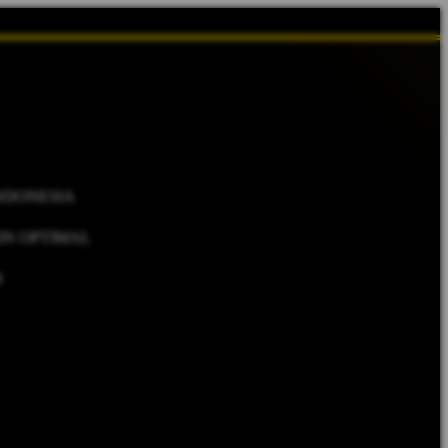
NDONESIA
IN OPTIMAL
8