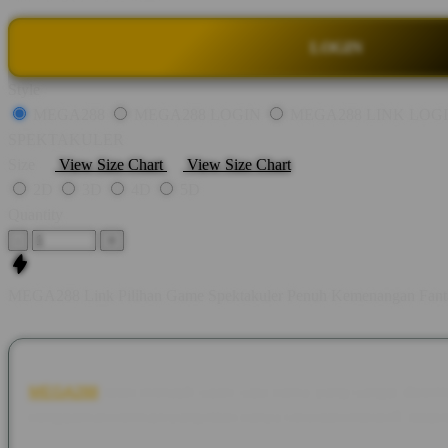
LOGIN
Style
MEGA288
MEGA288 LOGIN
MEGA288 LINK LOG
SPEKTAKULER
Size
View Size Chart
View Size Chart
2D
3D
4D
5D
Quantity
-
+
MEGA288 Link Pilihan Game Spektakuler Penuh Kemenangan Fanta
MEGA288
telah menjadi salah satu nama yang sangat diperhitu
pengalaman bermain yang tidak hanya seru dan interaktif, tet