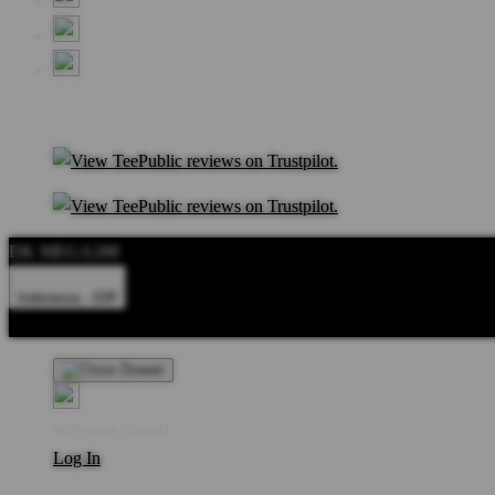
DK MEGA288
Indonesia - IDR
Product Safety
Intellectual Property Policy
CA: Do Not Sell My Perso
Welcome Guest!
Log In