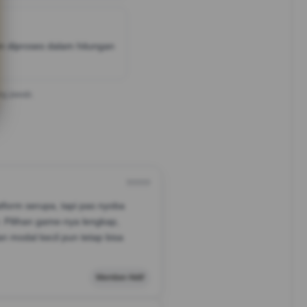
um diproses dalam hitungan
ng jawab.
?????
tform serupa, tapi pas nyoba
 Pilihan game-nya lengkap,
n modal kecil pun tetap bisa
Member Aktif