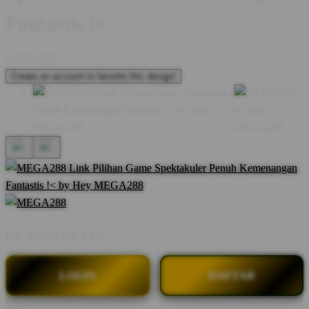
Fantastis !<
I
IDR5,000
Create an account to favorite this design!
BY:
MEGA288 X DK.
LOGIN
DAFTAR
Style