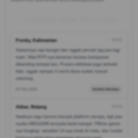
wilayah Anda, serta bermain secara bertanggung jawab.
Testimoni Sobat MEGA288
Frenky, Kalimantan
?????
Sistemnya rapi banget dan nggak pernah lag pas lagi
main. Nilai RTP-nya beneran kerasa transparan
dibanding tempat lain. Proses withdraw juga terbukti
kilat, nggak sampai 3 menit dana sudah masuk
rekening.
05 Feb 2026
Verified Member
Akbar, Malang
?????
Awalnya ragu karena banyak platform serupa, tapi pas
nyoba MEGA288 ternyata beda banget. Pilihan game-
nya lengkap, tampilan UI-nya enak di mata, dan modal
kecil pun tetap bisa ngerasain serunya main.