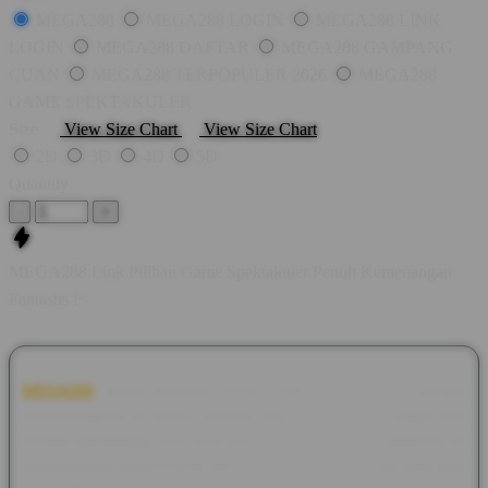
MEGA288
MEGA288 LOGIN
MEGA288 LINK
LOGIN
MEGA288 DAFTAR
MEGA288 GAMPANG
CUAN
MEGA288 TERPOPULER 2026
MEGA288
GAME SPEKTAKULER
Size
View Size Chart
View Size Chart
2D
3D
4D
5D
Quantity
-
+
MEGA288 Link Pilihan Game Spektakuler Penuh Kemenangan
Fantastis !<
MEGA288
telah menjadi salah satu nama yang sangat
diperhitungkan di dunia hiburan digital saat ini. Sebagai link
pilihan utama bagi para pencinta permainan daring, platform ini
menawarkan pengalaman bermain yang tidak hanya seru dan