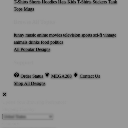
T-Shirts
Shorts
Hoodies
Hats
Kids T-Shirts
Stickers
Tank
Tops
Mugs
Browse All Topics
funny
music
anime
movies
television
sports
sci-fi
vintage
animals
drinks
food
politics
All Popular Designs
Support
Order Status
MEGA288
Contact Us
Shop All Designs
Update Your Browsing Preferences
Shipping Country:
Currency: