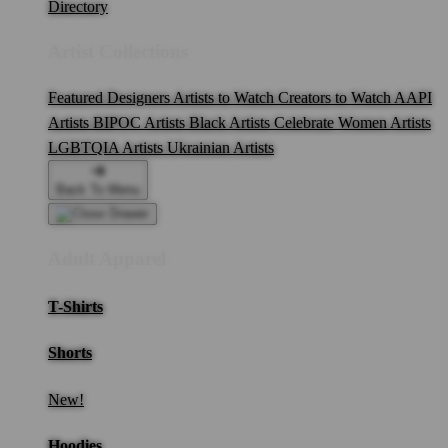
Directory
Artist Collections
Featured Designers
Artists to Watch
Creators to Watch
AAPI
Artists
BIPOC Artists
Black Artists
Celebrate Women Artists
LGBTQIA Artists
Ukrainian Artists
Back To Menu
Adult Apparel
T-Shirts
Shorts
New!
Hoodies