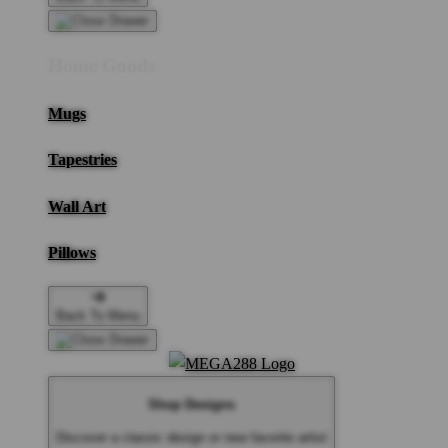
Home Goods
Mugs
Tapestries
Wall Art
Pillows
Back To Menu
Shop Designs
Discover a classic design or new favorite artist