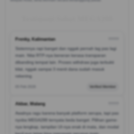
wilayah Anda, serta bermain secara bertanggung jawab.
Testimoni Sobat MEGA288
Frenky, Kalimantan
?????
Sistemnya rapi banget dan nggak pernah lag pas lagi
main. Nilai RTP-nya beneran kerasa transparan
dibanding tempat lain. Proses withdraw juga terbukti
kilat, nggak sampai 3 menit dana sudah masuk
rekening.
05 Feb 2026
Verified Member
Akbar, Malang
?????
Awalnya ragu karena banyak platform serupa, tapi pas
nyoba MEGA288 ternyata beda banget. Pilihan game-
nya lengkap, tampilan UI-nya enak di mata, dan modal
kecil pun tetap bisa ngerasain serunya main.