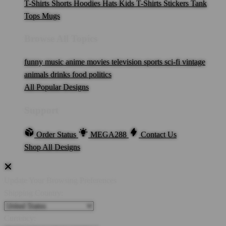
T-Shirts
Shorts
Hoodies
Hats
Kids T-Shirts
Stickers
Tank
Tops
Mugs
Browse All Topics
funny
music
anime
movies
television
sports
sci-fi
vintage
animals
drinks
food
politics
All Popular Designs
Support
Order Status
MEGA288
Contact Us
Shop All Designs
Update Your Browsing Preferences
Shipping Country:
Currency: