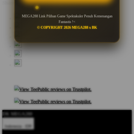
Share this design:
MEGA288 Link Pilihan Game Spektakuler Penuh Kemenangan
Fantastis !<
© COPYRIGHT 2026 MEGA288 x BK
DK MEGA288
Indonesia - IDR
Product Safety
Intellectual Property Policy
CA: Do Not Sell My