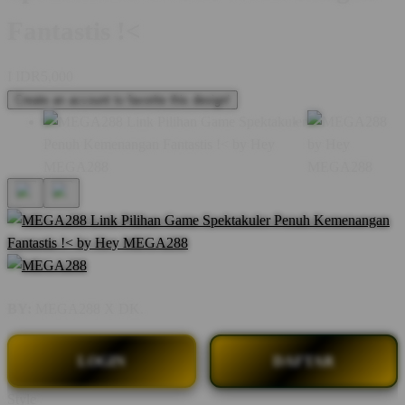
Fantastis !<
I
IDR5,000
Create an account to favorite this design!
BY:
MEGA288 X DK.
LOGIN
DAFTAR
Style