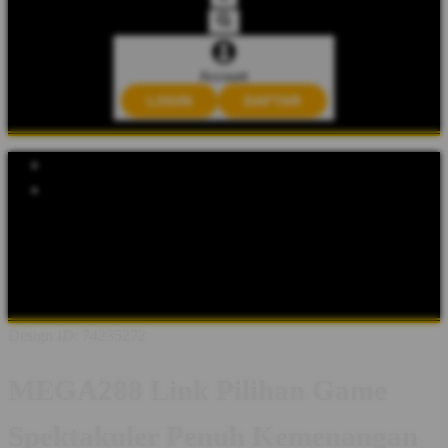
Account
LOGIN
DAFTAR
Explore Categories
Popular Products
Shop All Designs
MEGA288
MEGA288 LOGIN
MEGA288
LINK LOGIN
MEGA288 DAFTAR
MEGA288 GAMPANG
CUAN
MEGA288 TERPOPULER 2026
MEGA288 GAME
SPEKTAKULER
Design ID: 74235272
MEGA288 Link Pilihan Game
Spektakuler Penuh Kemenangan