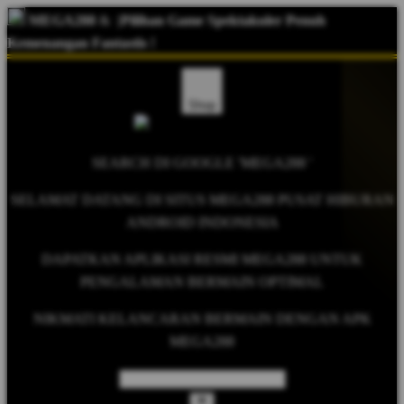
MEGA288
&
|Pilihan Game Spektakuler Penuh
Kemenangan Fantastis !
Shop
SEARCH DI GOOGLE 'MEGA288 '
SELAMAT DATANG DI SITUS MEGA288 PUSAT HIBURAN
ANDROID INDONESIA
DAPATKAN APLIKASI RESMI MEGA288 UNTUK
PENGALAMAN BERMAIN OPTIMAL
NIKMATI KELANCARAN BERMAIN DENGAN APK
MEGA288